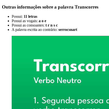
Outras informações sobre
a palavra
Transcorres
Possui:
11 letras
Possui as vogais:
a o e
Possui as consoantes:
t r n s c
A palavra escrita ao contrário:
serrocsnart