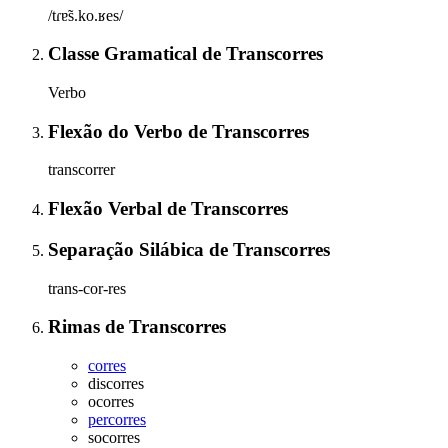
/tɾɐ̃s.ko.ʁes/
Classe Gramatical
de
Transcorres
Verbo
Flexão do Verbo
de
Transcorres
transcorrer
Flexão Verbal
de
Transcorres
Separação Silábica
de
Transcorres
trans-cor-res
Rimas
de
Transcorres
corres
discorres
ocorres
percorres
socorres