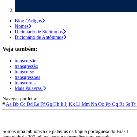
Blog / Artigos
Nomes
Dicionário de Sinônimos
Dicionário de Antônimos
Veja também:
transcursão
transgressão
transcurso
transgressoes
transcorras
Mais Palavras
Navegar por letra:
#
Aa
Bb
Cc
Dd
Ee
Ff
Gg
Hh
Ii
Jj
Kk
Ll
Mm
Nn
Oo
Pp
Qq
Rr
Ss
Tt
Somos uma biblioteca de palavras da língua portuguesa do Brasil
com mais de 200 mil palavras e expressões para consulta.