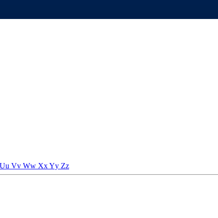
Uu
Vv
Ww
Xx
Yy
Zz