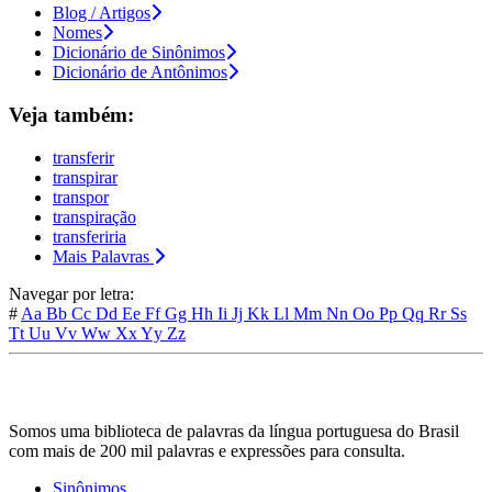
Blog / Artigos
Nomes
Dicionário de Sinônimos
Dicionário de Antônimos
Veja também:
transferir
transpirar
transpor
transpiração
transferiria
Mais Palavras
Navegar por letra:
#
Aa
Bb
Cc
Dd
Ee
Ff
Gg
Hh
Ii
Jj
Kk
Ll
Mm
Nn
Oo
Pp
Qq
Rr
Ss
Tt
Uu
Vv
Ww
Xx
Yy
Zz
Somos uma biblioteca de palavras da língua portuguesa do Brasil
com mais de 200 mil palavras e expressões para consulta.
Sinônimos