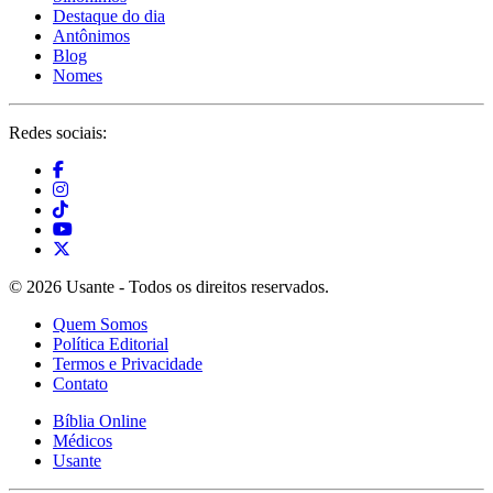
Destaque do dia
Antônimos
Blog
Nomes
Redes sociais:
© 2026 Usante - Todos os direitos reservados.
Quem Somos
Política Editorial
Termos e Privacidade
Contato
Bíblia Online
Médicos
Usante