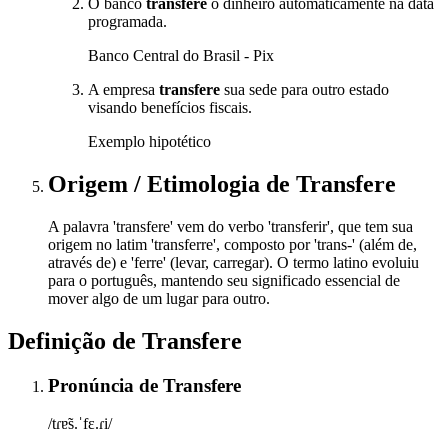
O banco
transfere
o dinheiro automaticamente na data
programada.
Banco Central do Brasil - Pix
A empresa
transfere
sua sede para outro estado
visando benefícios fiscais.
Exemplo hipotético
Origem / Etimologia
de
Transfere
A palavra 'transfere' vem do verbo 'transferir', que tem sua
origem no latim 'transferre', composto por 'trans-' (além de,
através de) e 'ferre' (levar, carregar). O termo latino evoluiu
para o português, mantendo seu significado essencial de
mover algo de um lugar para outro.
Definição de
Transfere
Pronúncia
de
Transfere
/tɾɐ̃s.ˈfɛ.ɾi/