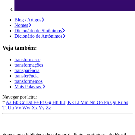
Blog / Artigos
Nomes
Dicionário de Sinônimos
Dicionário de Antônimos
Veja também:
transformasse
transformações
transparência
transferência
transformemos
Mais Palavras
Navegar por letra:
#
Aa
Bb
Cc
Dd
Ee
Ff
Gg
Hh
Ii
Jj
Kk
Ll
Mm
Nn
Oo
Pp
Qq
Rr
Ss
Tt
Uu
Vv
Ww
Xx
Yy
Zz
Somos uma biblioteca de palavras da língua portuguesa do Brasil