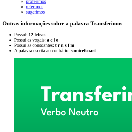
proferimos
referimos
sugerimos
Outras informações sobre
a palavra
Transferimos
Possui:
12 letras
Possui as vogais:
a e i o
Possui as consoantes:
t r n s f m
A palavra escrita ao contrário:
somirefsnart