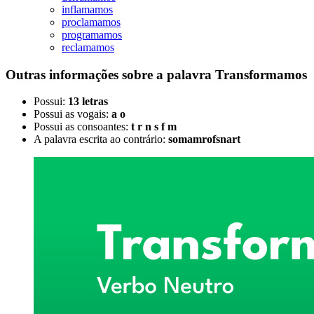
inflamamos
proclamamos
programamos
reclamamos
Outras informações sobre
a palavra
Transformamos
Possui:
13 letras
Possui as vogais:
a o
Possui as consoantes:
t r n s f m
A palavra escrita ao contrário:
somamrofsnart