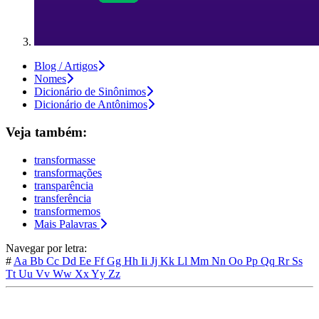
Blog / Artigos
Nomes
Dicionário de Sinônimos
Dicionário de Antônimos
Veja também:
transformasse
transformações
transparência
transferência
transformemos
Mais Palavras
Navegar por letra:
#
Aa
Bb
Cc
Dd
Ee
Ff
Gg
Hh
Ii
Jj
Kk
Ll
Mm
Nn
Oo
Pp
Qq
Rr
Ss
Tt
Uu
Vv
Ww
Xx
Yy
Zz