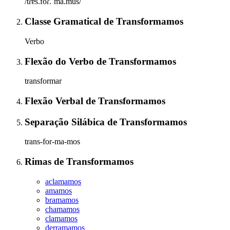
/tɾɐ̃s.foɾ.ˈma.mus/
Classe Gramatical
de
Transformamos
Verbo
Flexão do Verbo
de
Transformamos
transformar
Flexão Verbal
de
Transformamos
Separação Silábica
de
Transformamos
trans-for-ma-mos
Rimas
de
Transformamos
aclamamos
amamos
bramamos
chamamos
clamamos
derramamos