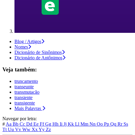
Blog / Artigos
Nomes
Dicionário de Sinônimos
Dicionário de Antônimos
Veja também:
truncamento
transeunte
transmutação
transiente
transigente
Mais Palavras
Navegar por letra:
#
Aa
Bb
Cc
Dd
Ee
Ff
Gg
Hh
Ii
Jj
Kk
Ll
Mm
Nn
Oo
Pp
Qq
Rr
Ss
Tt
Uu
Vv
Ww
Xx
Yy
Zz