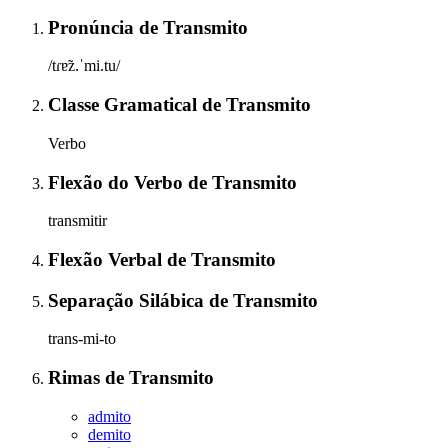
Pronúncia
de
Transmito
/tɾɐ̃z.ˈmi.tu/
Classe Gramatical
de
Transmito
Verbo
Flexão do Verbo
de
Transmito
transmitir
Flexão Verbal
de
Transmito
Separação Silábica
de
Transmito
trans-mi-to
Rimas
de
Transmito
admito
demito