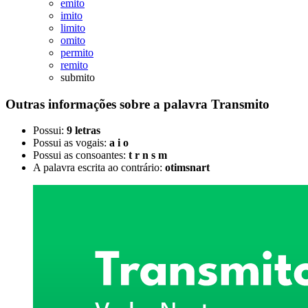
emito
imito
limito
omito
permito
remito
submito
Outras informações sobre
a palavra
Transmito
Possui:
9 letras
Possui as vogais:
a i o
Possui as consoantes:
t r n s m
A palavra escrita ao contrário:
otimsnart