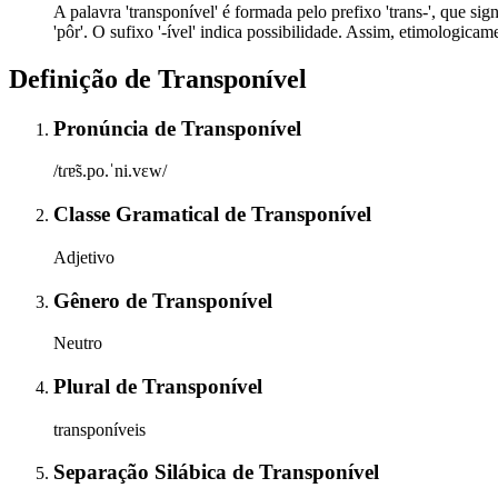
A palavra 'transponível' é formada pelo prefixo 'trans-', que signi
'pôr'. O sufixo '-ível' indica possibilidade. Assim, etimologicam
Definição de
Transponível
Pronúncia
de
Transponível
/tɾɐ̃s.po.ˈni.vɛw/
Classe Gramatical
de
Transponível
Adjetivo
Gênero
de
Transponível
Neutro
Plural
de
Transponível
transponíveis
Separação Silábica
de
Transponível