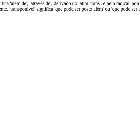
fica 'além de', 'através de', derivado do latim 'trans', e pelo radical 'pon
ente, 'transponível' significa 'que pode ser posto além' ou 'que pode ser 