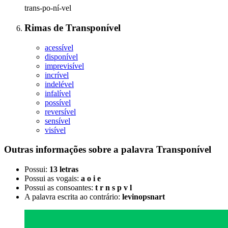
trans-po-ní-vel
Rimas
de
Transponível
acessível
disponível
imprevisível
incrível
indelével
infalível
possível
reversível
sensível
visível
Outras informações sobre
a palavra
Transponível
Possui:
13 letras
Possui as vogais:
a o i e
Possui as consoantes:
t r n s p v l
A palavra escrita ao contrário:
levinopsnart