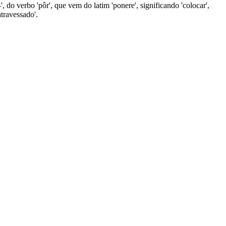
-', do verbo 'pôr', que vem do latim 'ponere', significando 'colocar',
atravessado'.