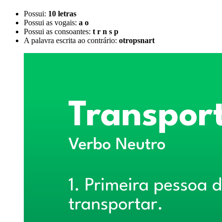
Possui:
10 letras
Possui as vogais:
a o
Possui as consoantes:
t r n s p
A palavra escrita ao contrário:
otropsnart