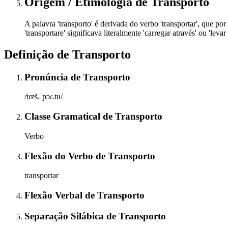
Origem / Etimologia
de
Transporto
A palavra 'transporto' é derivada do verbo 'transportar', que por 
'transportare' significava literalmente 'carregar através' ou 'lev
Definição de
Transporto
Pronúncia
de
Transporto
/tɾɐ̃s.ˈpɔɾ.tu/
Classe Gramatical
de
Transporto
Verbo
Flexão do Verbo
de
Transporto
transportar
Flexão Verbal
de
Transporto
Separação Silábica
de
Transporto