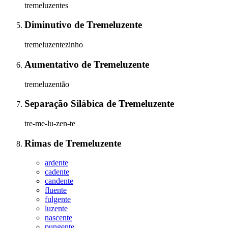
tremeluzentes
Diminutivo
de
Tremeluzente
tremeluzentezinho
Aumentativo
de
Tremeluzente
tremeluzentão
Separação Silábica
de
Tremeluzente
tre-me-lu-zen-te
Rimas
de
Tremeluzente
ardente
cadente
candente
fluente
fulgente
luzente
nascente
pungente