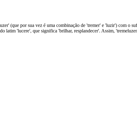
zer' (que por sua vez é uma combinação de 'tremer' e 'luzir') com o sufi
iva do latim 'lucere', que significa 'brilhar, resplandecer'. Assim, 'trem