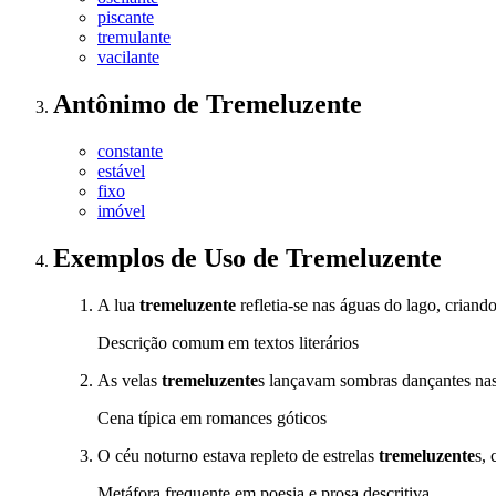
piscante
tremulante
vacilante
Antônimo
de
Tremeluzente
constante
estável
fixo
imóvel
Exemplos de Uso
de Tremeluzente
A lua
tremeluzente
refletia-se nas águas do lago, crian
Descrição comum em textos literários
As velas
tremeluzente
s lançavam sombras dançantes nas 
Cena típica em romances góticos
O céu noturno estava repleto de estrelas
tremeluzente
s,
Metáfora frequente em poesia e prosa descritiva