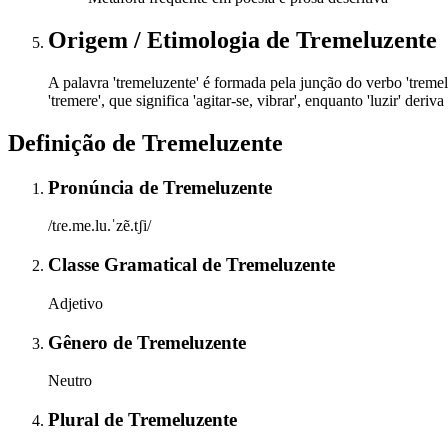
Origem / Etimologia
de
Tremeluzente
A palavra 'tremeluzente' é formada pela junção do verbo 'tremelu
'tremere', que significa 'agitar-se, vibrar', enquanto 'luzir' der
Definição de
Tremeluzente
Pronúncia
de
Tremeluzente
/tɾe.me.lu.ˈzẽ.tʃi/
Classe Gramatical
de
Tremeluzente
Adjetivo
Gênero
de
Tremeluzente
Neutro
Plural
de
Tremeluzente