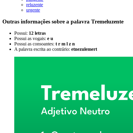
reluzente
urgente
Outras informações sobre
a palavra
Tremeluzente
Possui:
12 letras
Possui as vogais:
e u
Possui as consoantes:
t r m l z n
A palavra escrita ao contrário:
etnezulemert