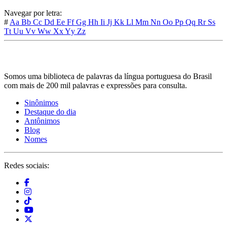
Navegar por letra:
#
Aa
Bb
Cc
Dd
Ee
Ff
Gg
Hh
Ii
Jj
Kk
Ll
Mm
Nn
Oo
Pp
Qq
Rr
Ss
Tt
Uu
Vv
Ww
Xx
Yy
Zz
Somos uma biblioteca de palavras da língua portuguesa do Brasil
com mais de 200 mil palavras e expressões para consulta.
Sinônimos
Destaque do dia
Antônimos
Blog
Nomes
Redes sociais: