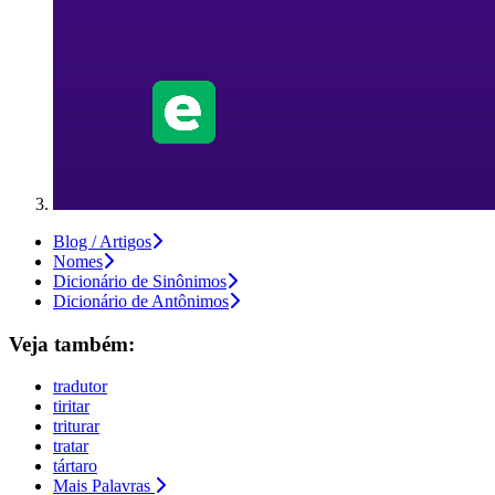
Blog / Artigos
Nomes
Dicionário de Sinônimos
Dicionário de Antônimos
Veja também:
tradutor
tiritar
triturar
tratar
tártaro
Mais Palavras