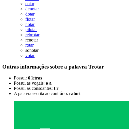
cotar
denotar
dotar
flotar
notar
pilotar
rebrotar
renotar
rotar
sonotar
votar
Outras informações sobre
a palavra
Trotar
Possui:
6 letras
Possui as vogais:
o a
Possui as consoantes:
t r
A palavra escrita ao contrário:
ratort