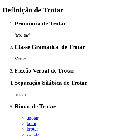
Definição de
Trotar
Pronúncia
de
Trotar
/tɾo.ˈtaɾ/
Classe Gramatical
de
Trotar
Verbo
Flexão Verbal
de
Trotar
Separação Silábica
de
Trotar
tro-tar
Rimas
de
Trotar
anotar
botar
brotar
conotar