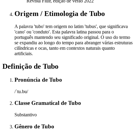
Revista Fluir, edição de verão 2022
Origem / Etimologia
de
Tubo
A palavra 'tubo' tem origem no latim 'tubus', que significava
'cano' ou 'conduto'. Esta palavra latina passou para o
português mantendo seu significado original. O uso do termo
se expandiu ao longo do tempo para abranger várias estruturas
cilíndricas e ocas, tanto em contextos naturais quanto
artificiais.
Definição de
Tubo
Pronúncia
de
Tubo
/ˈtu.bu/
Classe Gramatical
de
Tubo
Substantivo
Gênero
de
Tubo