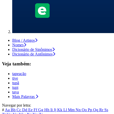
Blog / Artigos
Nomes
Dicionário de Sinônimos
Dicionário de Antônimos
Veja também:
tapeação
tive
tupã
tupi
tava
Mais Palavras
Navegar por letra:
#
Aa
Bb
Cc
Dd
Ee
Ff
Gg
Hh
Ii
Jj
Kk
Ll
Mm
Nn
Oo
Pp
Qq
Rr
Ss