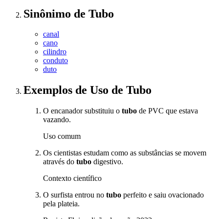
Sinônimo
de
Tubo
canal
cano
cilindro
conduto
duto
Exemplos de Uso
de Tubo
O encanador substituiu o
tubo
de PVC que estava
vazando.
Uso comum
Os cientistas estudam como as substâncias se movem
através do
tubo
digestivo.
Contexto científico
O surfista entrou no
tubo
perfeito e saiu ovacionado
pela plateia.