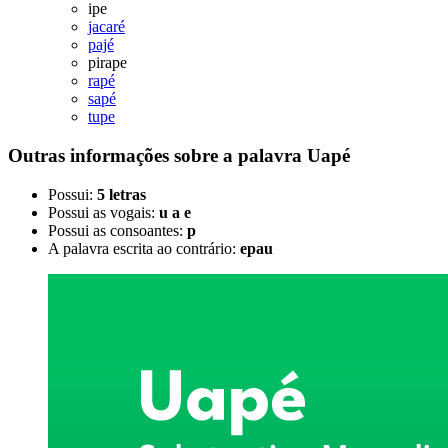
ipe
jacaré
pajé
pirape
rapé
sapé
tupe
Outras informações sobre
a palavra
Uapé
Possui:
5 letras
Possui as vogais:
u a e
Possui as consoantes:
p
A palavra escrita ao contrário:
epau