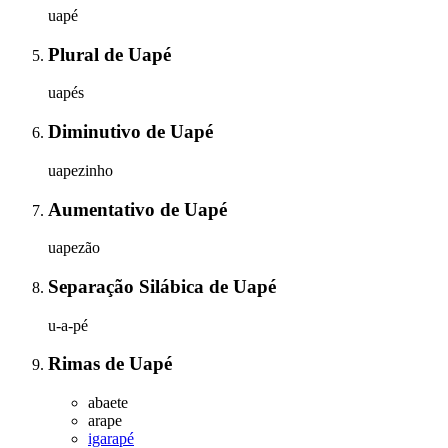
uapé
Plural
de
Uapé
uapés
Diminutivo
de
Uapé
uapezinho
Aumentativo
de
Uapé
uapezão
Separação Silábica
de
Uapé
u-a-pé
Rimas
de
Uapé
abaete
arape
igarapé