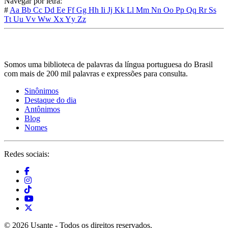
Navegar por letra:
#
Aa
Bb
Cc
Dd
Ee
Ff
Gg
Hh
Ii
Jj
Kk
Ll
Mm
Nn
Oo
Pp
Qq
Rr
Ss
Tt
Uu
Vv
Ww
Xx
Yy
Zz
Somos uma biblioteca de palavras da língua portuguesa do Brasil
com mais de 200 mil palavras e expressões para consulta.
Sinônimos
Destaque do dia
Antônimos
Blog
Nomes
Redes sociais:
© 2026 Usante - Todos os direitos reservados.