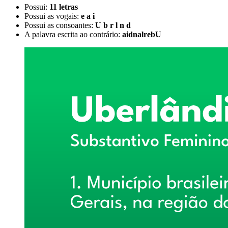
Possui:
11 letras
Possui as vogais:
e a i
Possui as consoantes:
U b r l n d
A palavra escrita ao contrário:
aidnalrebU