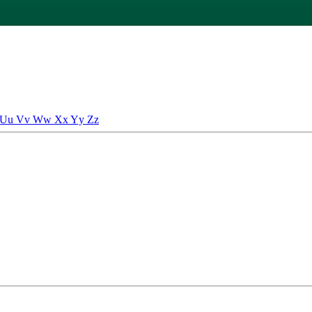
Uu
Vv
Ww
Xx
Yy
Zz