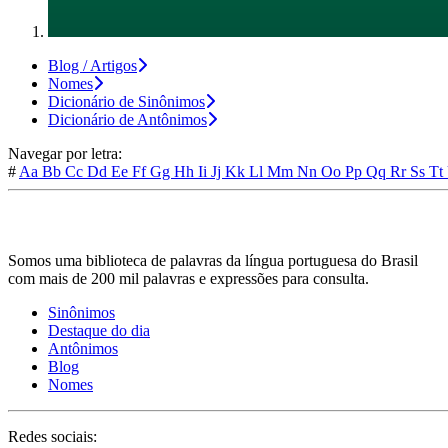
Blog / Artigos
Nomes
Dicionário de Sinônimos
Dicionário de Antônimos
Navegar por letra:
#
Aa
Bb
Cc
Dd
Ee
Ff
Gg
Hh
Ii
Jj
Kk
Ll
Mm
Nn
Oo
Pp
Qq
Rr
Ss
Tt
Somos uma biblioteca de palavras da língua portuguesa do Brasil
com mais de 200 mil palavras e expressões para consulta.
Sinônimos
Destaque do dia
Antônimos
Blog
Nomes
Redes sociais: