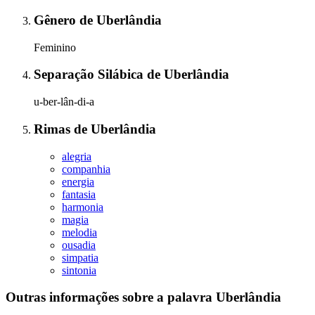
Gênero
de
Uberlândia
Feminino
Separação Silábica
de
Uberlândia
u-ber-lân-di-a
Rimas
de
Uberlândia
alegria
companhia
energia
fantasia
harmonia
magia
melodia
ousadia
simpatia
sintonia
Outras informações sobre
a palavra
Uberlândia