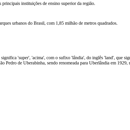
rincipais instituições de ensino superior da região.
arques urbanos do Brasil, com 1,85 milhão de metros quadrados.
ifica 'super', 'acima', com o sufixo 'lândia', do inglês 'land', que signi
 São Pedro de Uberabinha, sendo renomeada para Uberlândia em 1929, re