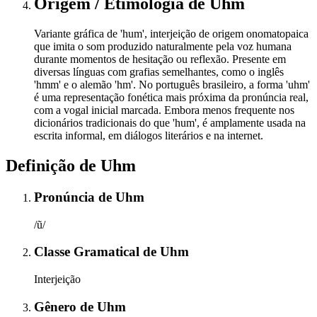
Origem / Etimologia
de
Uhm
Variante gráfica de 'hum', interjeição de origem onomatopaica
que imita o som produzido naturalmente pela voz humana
durante momentos de hesitação ou reflexão. Presente em
diversas línguas com grafias semelhantes, como o inglês
'hmm' e o alemão 'hm'. No português brasileiro, a forma 'uhm'
é uma representação fonética mais próxima da pronúncia real,
com a vogal inicial marcada. Embora menos frequente nos
dicionários tradicionais do que 'hum', é amplamente usada na
escrita informal, em diálogos literários e na internet.
Definição de
Uhm
Pronúncia
de
Uhm
/ũ/
Classe Gramatical
de
Uhm
Interjeição
Gênero
de
Uhm