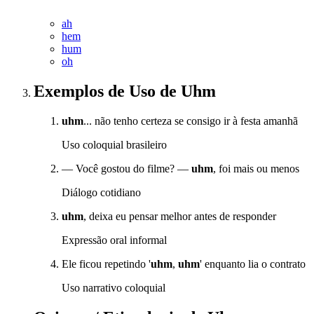
ah
hem
hum
oh
Exemplos de Uso
de Uhm
uhm
... não tenho certeza se consigo ir à festa amanhã
Uso coloquial brasileiro
— Você gostou do filme? —
uhm
, foi mais ou menos
Diálogo cotidiano
uhm
, deixa eu pensar melhor antes de responder
Expressão oral informal
Ele ficou repetindo '
uhm
,
uhm
' enquanto lia o contrato
Uso narrativo coloquial