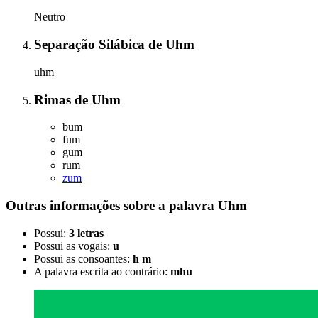
Neutro
Separação Silábica
de
Uhm
uhm
Rimas
de
Uhm
bum
fum
gum
rum
zum
Outras informações sobre
a palavra
Uhm
Possui:
3 letras
Possui as vogais:
u
Possui as consoantes:
h m
A palavra escrita ao contrário:
mhu