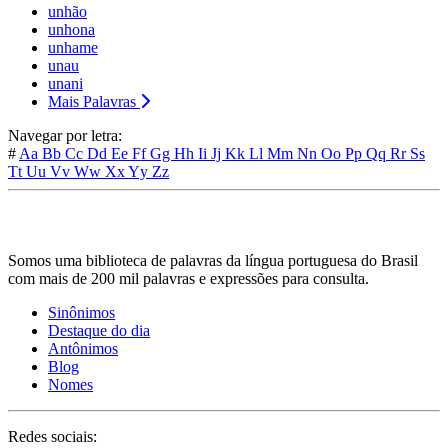
unhão
unhona
unhame
unau
unani
Mais Palavras
Navegar por letra:
#
Aa
Bb
Cc
Dd
Ee
Ff
Gg
Hh
Ii
Jj
Kk
Ll
Mm
Nn
Oo
Pp
Qq
Rr
Ss
Tt
Uu
Vv
Ww
Xx
Yy
Zz
Somos uma biblioteca de palavras da língua portuguesa do Brasil
com mais de 200 mil palavras e expressões para consulta.
Sinônimos
Destaque do dia
Antônimos
Blog
Nomes
Redes sociais: