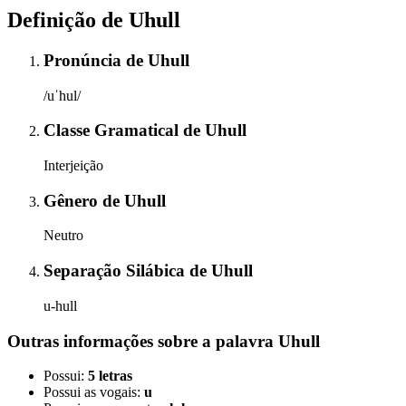
Definição de
Uhull
Pronúncia
de
Uhull
/uˈhul/
Classe Gramatical
de
Uhull
Interjeição
Gênero
de
Uhull
Neutro
Separação Silábica
de
Uhull
u-hull
Outras informações sobre
a palavra
Uhull
Possui:
5 letras
Possui as vogais:
u