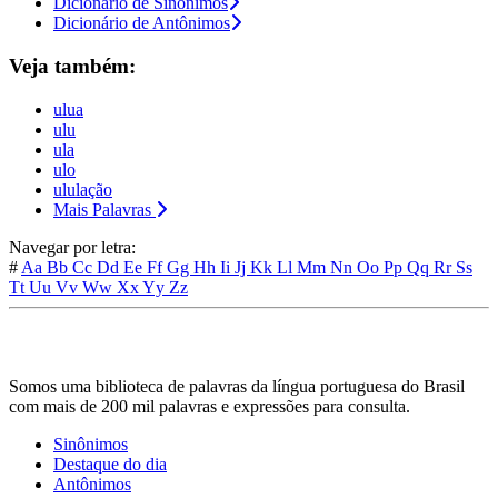
Dicionário de Sinônimos
Dicionário de Antônimos
Veja também:
ulua
ulu
ula
ulo
ululação
Mais Palavras
Navegar por letra:
#
Aa
Bb
Cc
Dd
Ee
Ff
Gg
Hh
Ii
Jj
Kk
Ll
Mm
Nn
Oo
Pp
Qq
Rr
Ss
Tt
Uu
Vv
Ww
Xx
Yy
Zz
Somos uma biblioteca de palavras da língua portuguesa do Brasil
com mais de 200 mil palavras e expressões para consulta.
Sinônimos
Destaque do dia
Antônimos