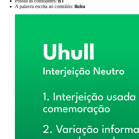
Possui as consoantes:
h l
A palavra escrita ao contrário:
lluhu