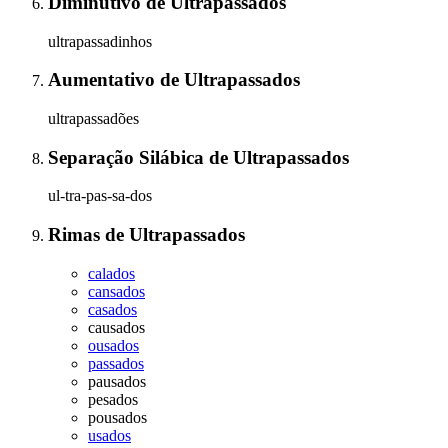
Diminutivo
de
Ultrapassados
ultrapassadinhos
Aumentativo
de
Ultrapassados
ultrapassadões
Separação Silábica
de
Ultrapassados
ul-tra-pas-sa-dos
Rimas
de
Ultrapassados
calados
cansados
casados
causados
ousados
passados
pausados
pesados
pousados
usados