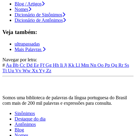
Blog / Artigos
Nomes
Dicionário de Sinônimos
Dicionário de Antônimos
Veja também:
ultrapassadas
Mais Palavras
Navegar por letra:
#
Aa
Bb
Cc
Dd
Ee
Ff
Gg
Hh
Ii
Jj
Kk
Ll
Mm
Nn
Oo
Pp
Qq
Rr
Ss
Tt
Uu
Vv
Ww
Xx
Yy
Zz
Somos uma biblioteca de palavras da língua portuguesa do Brasil
com mais de 200 mil palavras e expressões para consulta.
Sinônimos
Destaque do dia
Antônimos
Blog
Nomes