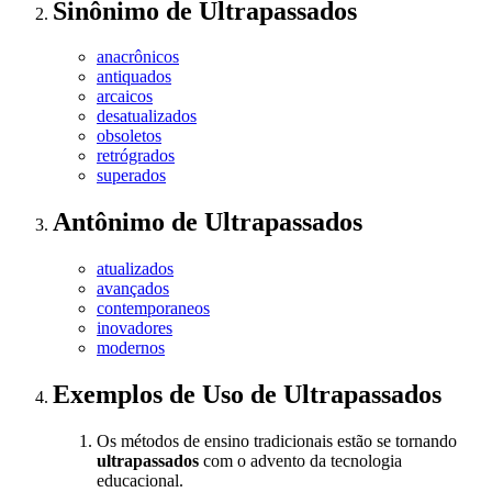
Sinônimo
de
Ultrapassados
anacrônicos
antiquados
arcaicos
desatualizados
obsoletos
retrógrados
superados
Antônimo
de
Ultrapassados
atualizados
avançados
contemporaneos
inovadores
modernos
Exemplos de Uso
de Ultrapassados
Os métodos de ensino tradicionais estão se tornando
ultrapassados
com o advento da tecnologia
educacional.