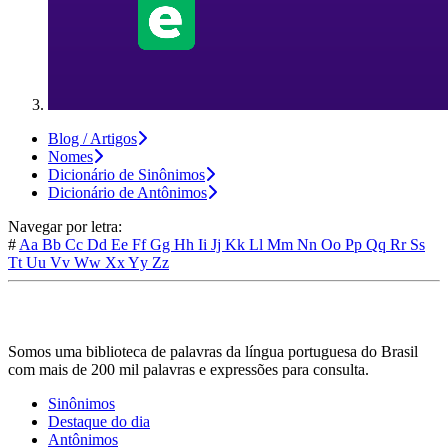
Blog / Artigos
Nomes
Dicionário de Sinônimos
Dicionário de Antônimos
Navegar por letra:
#
Aa
Bb
Cc
Dd
Ee
Ff
Gg
Hh
Ii
Jj
Kk
Ll
Mm
Nn
Oo
Pp
Qq
Rr
Ss
Tt
Uu
Vv
Ww
Xx
Yy
Zz
Somos uma biblioteca de palavras da língua portuguesa do Brasil
com mais de 200 mil palavras e expressões para consulta.
Sinônimos
Destaque do dia
Antônimos