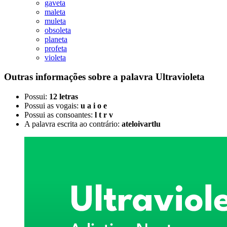
gaveta
maleta
muleta
obsoleta
planeta
profeta
violeta
Outras informações sobre
a palavra
Ultravioleta
Possui:
12 letras
Possui as vogais:
u a i o e
Possui as consoantes:
l t r v
A palavra escrita ao contrário:
ateloivartlu