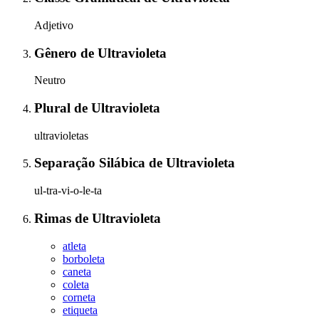
Adjetivo
Gênero
de
Ultravioleta
Neutro
Plural
de
Ultravioleta
ultravioletas
Separação Silábica
de
Ultravioleta
ul-tra-vi-o-le-ta
Rimas
de
Ultravioleta
atleta
borboleta
caneta
coleta
corneta
etiqueta