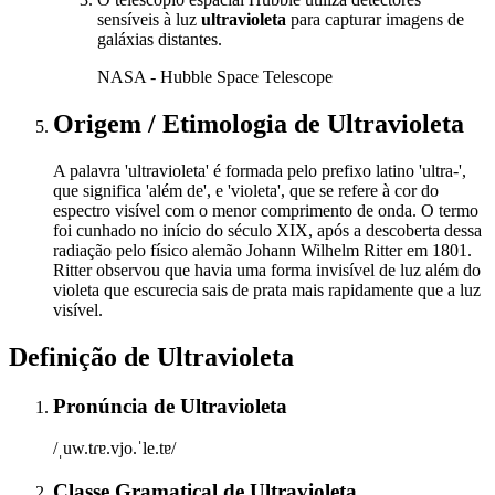
sensíveis à luz
ultravioleta
para capturar imagens de
galáxias distantes.
NASA - Hubble Space Telescope
Origem / Etimologia
de
Ultravioleta
A palavra 'ultravioleta' é formada pelo prefixo latino 'ultra-',
que significa 'além de', e 'violeta', que se refere à cor do
espectro visível com o menor comprimento de onda. O termo
foi cunhado no início do século XIX, após a descoberta dessa
radiação pelo físico alemão Johann Wilhelm Ritter em 1801.
Ritter observou que havia uma forma invisível de luz além do
violeta que escurecia sais de prata mais rapidamente que a luz
visível.
Definição de
Ultravioleta
Pronúncia
de
Ultravioleta
/ˌuw.tɾɐ.vjo.ˈle.tɐ/
Classe Gramatical
de
Ultravioleta