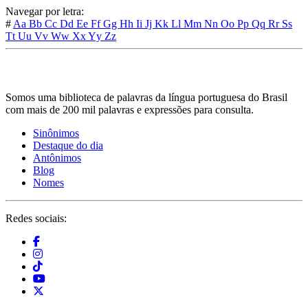
Navegar por letra:
#
Aa
Bb
Cc
Dd
Ee
Ff
Gg
Hh
Ii
Jj
Kk
Ll
Mm
Nn
Oo
Pp
Qq
Rr
Ss
Tt
Uu
Vv
Ww
Xx
Yy
Zz
Somos uma biblioteca de palavras da língua portuguesa do Brasil
com mais de 200 mil palavras e expressões para consulta.
Sinônimos
Destaque do dia
Antônimos
Blog
Nomes
Redes sociais: