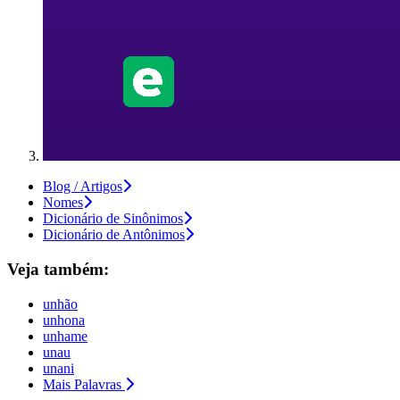
Blog / Artigos
Nomes
Dicionário de Sinônimos
Dicionário de Antônimos
Veja também:
unhão
unhona
unhame
unau
unani
Mais Palavras