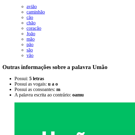
avião
caminhão
cão
chão
coração
João
mão
pão
são
vão
Outras informações sobre
a palavra
Umão
Possui:
5 letras
Possui as vogais:
u a o
Possui as consoantes:
m
A palavra escrita ao contrário:
oamu