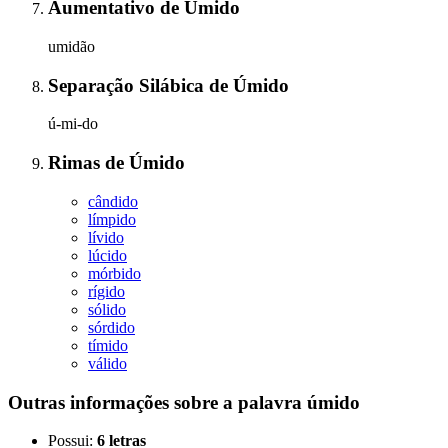
Aumentativo
de
Úmido
umidão
Separação Silábica
de
Úmido
ú-mi-do
Rimas
de
Úmido
cândido
límpido
lívido
lúcido
mórbido
rígido
sólido
sórdido
tímido
válido
Outras informações sobre
a palavra
úmido
Possui:
6 letras