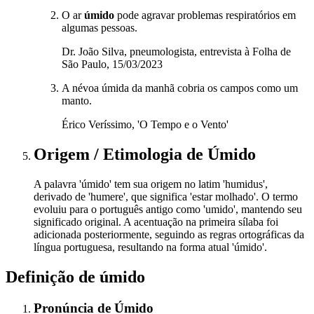
O ar
úmido
pode agravar problemas respiratórios em
algumas pessoas.
Dr. João Silva, pneumologista, entrevista à Folha de
São Paulo, 15/03/2023
A névoa úmida da manhã cobria os campos como um
manto.
Érico Veríssimo, 'O Tempo e o Vento'
Origem / Etimologia
de
Úmido
A palavra 'úmido' tem sua origem no latim 'humidus',
derivado de 'humere', que significa 'estar molhado'. O termo
evoluiu para o português antigo como 'umido', mantendo seu
significado original. A acentuação na primeira sílaba foi
adicionada posteriormente, seguindo as regras ortográficas da
língua portuguesa, resultando na forma atual 'úmido'.
Definição de
úmido
Pronúncia
de
Úmido