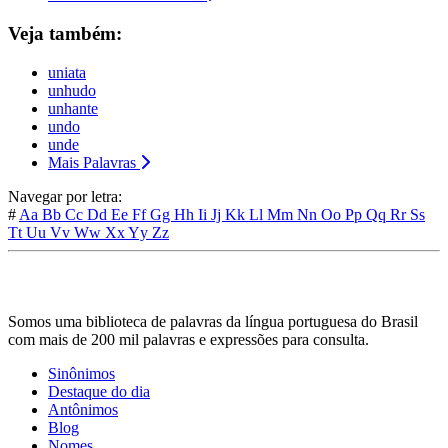
Veja também:
uniata
unhudo
unhante
undo
unde
Mais Palavras
Navegar por letra:
#
Aa
Bb
Cc
Dd
Ee
Ff
Gg
Hh
Ii
Jj
Kk
Ll
Mm
Nn
Oo
Pp
Qq
Rr
Ss
Tt
Uu
Vv
Ww
Xx
Yy
Zz
Somos uma biblioteca de palavras da língua portuguesa do Brasil
com mais de 200 mil palavras e expressões para consulta.
Sinônimos
Destaque do dia
Antônimos
Blog
Nomes