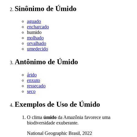
Sinônimo
de
Úmido
aguado
encharcado
humido
molhado
orvalhado
umedecido
Antônimo
de
Úmido
árido
enxuto
ressecado
seco
Exemplos de Uso
de Úmido
O clima
úmido
da Amazônia favorece uma
biodiversidade exuberante.
National Geographic Brasil, 2022