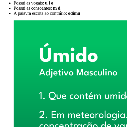
Possui as vogais:
u i o
Possui as consoantes:
m d
A palavra escrita ao contrário:
odimu