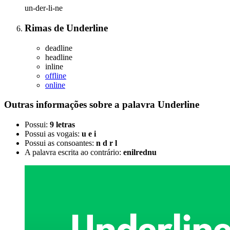
un-der-li-ne
Rimas
de
Underline
deadline
headline
inline
offline
online
Outras informações sobre
a palavra
Underline
Possui:
9 letras
Possui as vogais:
u e i
Possui as consoantes:
n d r l
A palavra escrita ao contrário:
enilrednu