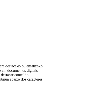
ra destacá-lo ou enfatizá-lo
o em documentos digitais
u destacar conteúdo
ntínua abaixo dos caracteres