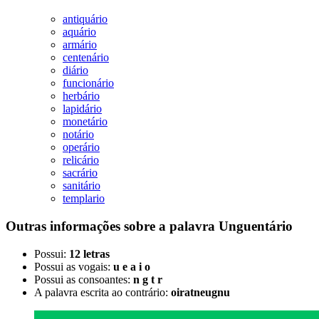
antiquário
aquário
armário
centenário
diário
funcionário
herbário
lapidário
monetário
notário
operário
relicário
sacrário
sanitário
templario
Outras informações sobre
a palavra
Unguentário
Possui:
12 letras
Possui as vogais:
u e a i o
Possui as consoantes:
n g t r
A palavra escrita ao contrário:
oiratneugnu