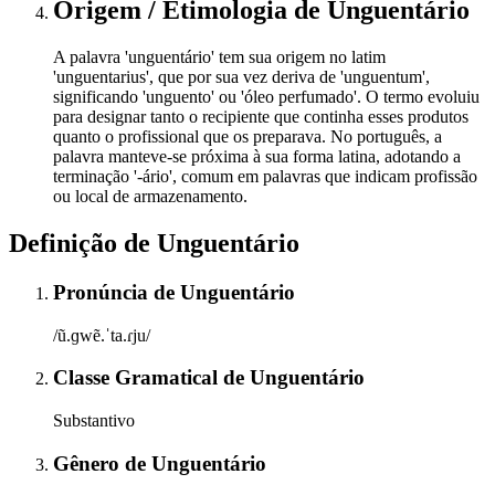
Origem / Etimologia
de
Unguentário
A palavra 'unguentário' tem sua origem no latim
'unguentarius', que por sua vez deriva de 'unguentum',
significando 'unguento' ou 'óleo perfumado'. O termo evoluiu
para designar tanto o recipiente que continha esses produtos
quanto o profissional que os preparava. No português, a
palavra manteve-se próxima à sua forma latina, adotando a
terminação '-ário', comum em palavras que indicam profissão
ou local de armazenamento.
Definição de
Unguentário
Pronúncia
de
Unguentário
/ũ.ɡwẽ.ˈta.ɾju/
Classe Gramatical
de
Unguentário
Substantivo
Gênero
de
Unguentário