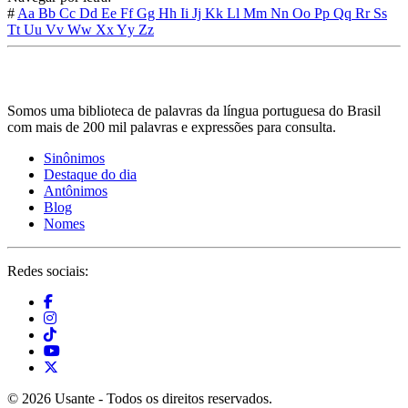
#
Aa
Bb
Cc
Dd
Ee
Ff
Gg
Hh
Ii
Jj
Kk
Ll
Mm
Nn
Oo
Pp
Qq
Rr
Ss
Tt
Uu
Vv
Ww
Xx
Yy
Zz
Somos uma biblioteca de palavras da língua portuguesa do Brasil
com mais de 200 mil palavras e expressões para consulta.
Sinônimos
Destaque do dia
Antônimos
Blog
Nomes
Redes sociais:
© 2026 Usante - Todos os direitos reservados.