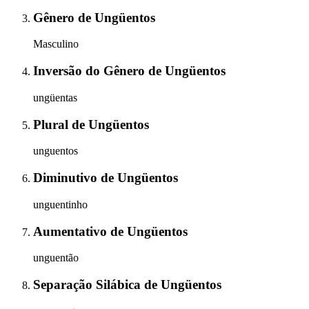
Gênero
de
Ungüentos
Masculino
Inversão do Gênero
de
Ungüentos
ungüentas
Plural
de
Ungüentos
unguentos
Diminutivo
de
Ungüentos
unguentinho
Aumentativo
de
Ungüentos
unguentão
Separação Silábica
de
Ungüentos