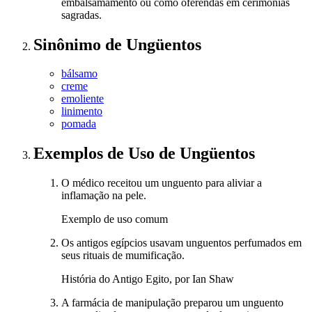
embalsamamento ou como oferendas em cerimônias
sagradas.
Sinônimo
de
Ungüentos
bálsamo
creme
emoliente
linimento
pomada
Exemplos de Uso
de Ungüentos
O médico receitou um unguento para aliviar a
inflamação na pele.
Exemplo de uso comum
Os antigos egípcios usavam unguentos perfumados em
seus rituais de mumificação.
História do Antigo Egito, por Ian Shaw
A farmácia de manipulação preparou um unguento