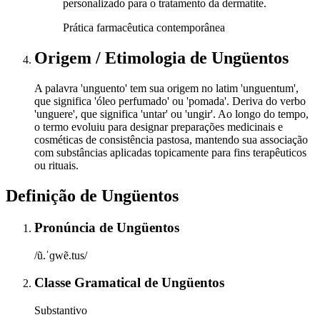
personalizado para o tratamento da dermatite.
Prática farmacêutica contemporânea
Origem / Etimologia
de
Ungüentos
A palavra 'unguento' tem sua origem no latim 'unguentum',
que significa 'óleo perfumado' ou 'pomada'. Deriva do verbo
'unguere', que significa 'untar' ou 'ungir'. Ao longo do tempo,
o termo evoluiu para designar preparações medicinais e
cosméticas de consistência pastosa, mantendo sua associação
com substâncias aplicadas topicamente para fins terapêuticos
ou rituais.
Definição de
Ungüentos
Pronúncia
de
Ungüentos
/ũ.ˈɡwẽ.tus/
Classe Gramatical
de
Ungüentos
Substantivo