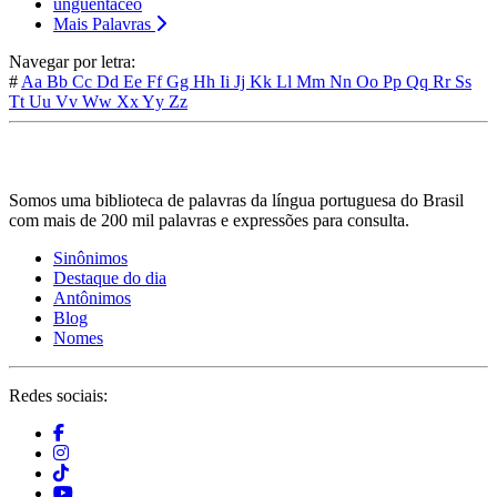
unguentáceo
Mais Palavras
Navegar por letra:
#
Aa
Bb
Cc
Dd
Ee
Ff
Gg
Hh
Ii
Jj
Kk
Ll
Mm
Nn
Oo
Pp
Qq
Rr
Ss
Tt
Uu
Vv
Ww
Xx
Yy
Zz
Somos uma biblioteca de palavras da língua portuguesa do Brasil
com mais de 200 mil palavras e expressões para consulta.
Sinônimos
Destaque do dia
Antônimos
Blog
Nomes
Redes sociais: