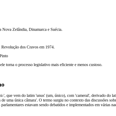
a Nova Zelândia, Dinamarca e Suécia.
a Revolução dos Cravos em 1974.
Pinto
e torna o processo legislativo mais eficiente e menos custoso.
mo
-', que vem do latim 'unus' (um, único), com 'cameral', derivado do lati
ma de uma única câmara'. O termo surgiu no contexto das discussões sob
 parlamentares estavam sendo debatidos e implementados em várias na