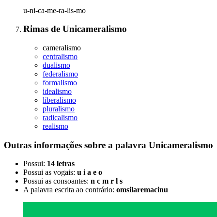
u-ni-ca-me-ra-lis-mo
Rimas
de
Unicameralismo
cameralismo
centralismo
dualismo
federalismo
formalismo
idealismo
liberalismo
pluralismo
radicalismo
realismo
Outras informações sobre
a palavra
Unicameralismo
Possui:
14 letras
Possui as vogais:
u i a e o
Possui as consoantes:
n c m r l s
A palavra escrita ao contrário:
omsilaremacinu