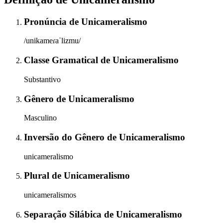
Pronúncia
de
Unicameralismo
/unikameɾaˈlizmu/
Classe Gramatical
de
Unicameralismo
Substantivo
Gênero
de
Unicameralismo
Masculino
Inversão do Gênero
de
Unicameralismo
unicameralismo
Plural
de
Unicameralismo
unicameralismos
Separação Silábica
de
Unicameralismo