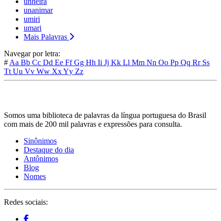
unheira
unanimar
umiri
umari
Mais Palavras
Navegar por letra:
#
Aa
Bb
Cc
Dd
Ee
Ff
Gg
Hh
Ii
Jj
Kk
Ll
Mm
Nn
Oo
Pp
Qq
Rr
Ss
Tt
Uu
Vv
Ww
Xx
Yy
Zz
Somos uma biblioteca de palavras da língua portuguesa do Brasil
com mais de 200 mil palavras e expressões para consulta.
Sinônimos
Destaque do dia
Antônimos
Blog
Nomes
Redes sociais: