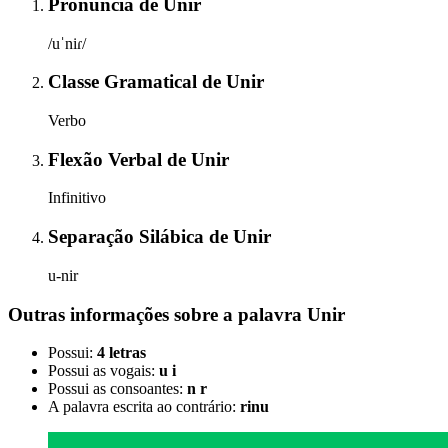
Pronúncia
de
Unir
/uˈniɾ/
Classe Gramatical
de
Unir
Verbo
Flexão Verbal
de
Unir
Infinitivo
Separação Silábica
de
Unir
u-nir
Outras informações sobre
a palavra
Unir
Possui:
4 letras
Possui as vogais:
u i
Possui as consoantes:
n r
A palavra escrita ao contrário:
rinu