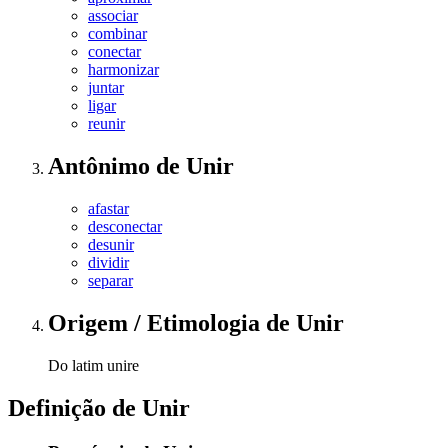
associar
combinar
conectar
harmonizar
juntar
ligar
reunir
Antônimo
de
Unir
afastar
desconectar
desunir
dividir
separar
Origem / Etimologia
de
Unir
Do latim unire
Definição de
Unir