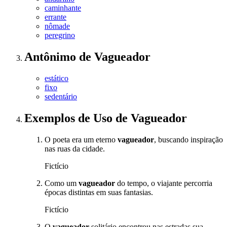
caminhante
errante
nômade
peregrino
Antônimo
de
Vagueador
estático
fixo
sedentário
Exemplos de Uso
de Vagueador
O poeta era um eterno
vagueador
, buscando inspiração
nas ruas da cidade.
Fictício
Como um
vagueador
do tempo, o viajante percorria
épocas distintas em suas fantasias.
Fictício
O
vagueador
solitário encontrou nas estradas sua