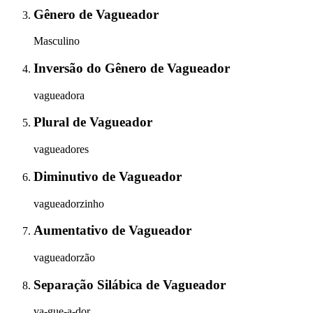
Gênero
de
Vagueador
Masculino
Inversão do Gênero
de
Vagueador
vagueadora
Plural
de
Vagueador
vagueadores
Diminutivo
de
Vagueador
vagueadorzinho
Aumentativo
de
Vagueador
vagueadorzão
Separação Silábica
de
Vagueador
va-gue-a-dor