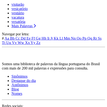
visitarão
vesicatório
vestiário
vacatura
vexatória
Mais Palavras
Navegar por letra:
#
Aa
Bb
Cc
Dd
Ee
Ff
Gg
Hh
Ii
Jj
Kk
Ll
Mm
Nn
Oo
Pp
Qq
Rr
Ss
Tt
Uu
Vv
Ww
Xx
Yy
Zz
Somos uma biblioteca de palavras da língua portuguesa do Brasil
com mais de 200 mil palavras e expressões para consulta.
Sinônimos
Destaque do dia
Antônimos
Blog
Nomes
Redes sociais: