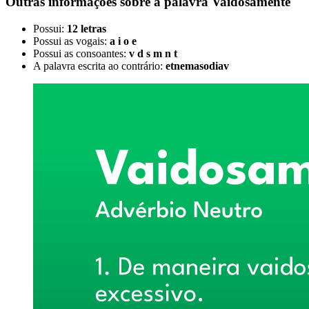
Outras informações sobre
a palavra
Vaidosamente
Possui:
12 letras
Possui as vogais:
a i o e
Possui as consoantes:
v d s m n t
A palavra escrita ao contrário:
etnemasodiav