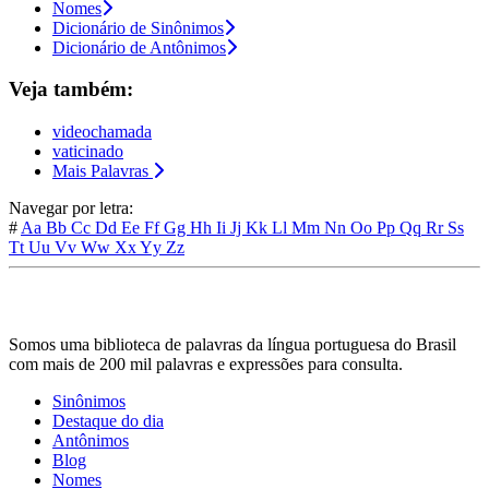
Nomes
Dicionário de Sinônimos
Dicionário de Antônimos
Veja também:
videochamada
vaticinado
Mais Palavras
Navegar por letra:
#
Aa
Bb
Cc
Dd
Ee
Ff
Gg
Hh
Ii
Jj
Kk
Ll
Mm
Nn
Oo
Pp
Qq
Rr
Ss
Tt
Uu
Vv
Ww
Xx
Yy
Zz
Somos uma biblioteca de palavras da língua portuguesa do Brasil
com mais de 200 mil palavras e expressões para consulta.
Sinônimos
Destaque do dia
Antônimos
Blog
Nomes