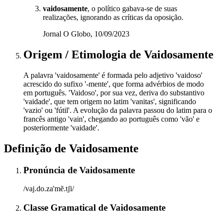
vaidosamente
, o político gabava-se de suas
realizações, ignorando as críticas da oposição.
Jornal O Globo, 10/09/2023
Origem / Etimologia
de
Vaidosamente
A palavra 'vaidosamente' é formada pelo adjetivo 'vaidoso'
acrescido do sufixo '-mente', que forma advérbios de modo
em português. 'Vaidoso', por sua vez, deriva do substantivo
'vaidade', que tem origem no latim 'vanitas', significando
'vazio' ou 'fútil'. A evolução da palavra passou do latim para o
francês antigo 'vain', chegando ao português como 'vão' e
posteriormente 'vaidade'.
Definição de
Vaidosamente
Pronúncia
de
Vaidosamente
/vaj.do.za'mẽ.tʃi/
Classe Gramatical
de
Vaidosamente