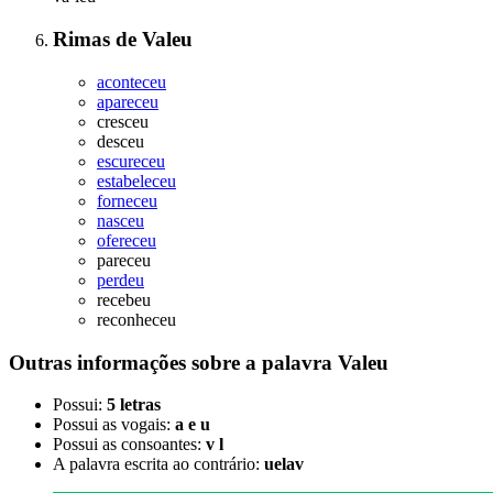
Rimas
de
Valeu
aconteceu
apareceu
cresceu
desceu
escureceu
estabeleceu
forneceu
nasceu
ofereceu
pareceu
perdeu
recebeu
reconheceu
Outras informações sobre
a palavra
Valeu
Possui:
5 letras
Possui as vogais:
a e u
Possui as consoantes:
v l
A palavra escrita ao contrário:
uelav