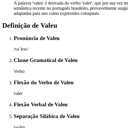
A palavra 'valeu' é derivada do verbo 'valer', que por sua vez 
semântica recente no português brasileiro, provavelmente surg
adaptadas para uso como expressões coloquiais.
Definição de
Valeu
Pronúncia
de
Valeu
/vaˈlew/
Classe Gramatical
de
Valeu
Verbo
Flexão do Verbo
de
Valeu
valer
Flexão Verbal
de
Valeu
Separação Silábica
de
Valeu
va-leu