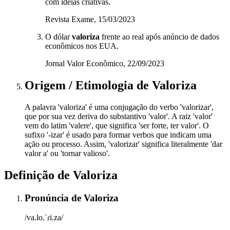
com ideias criativas.
Revista Exame, 15/03/2023
O dólar
valoriza
frente ao real após anúncio de dados
econômicos nos EUA.
Jornal Valor Econômico, 22/09/2023
Origem / Etimologia
de
Valoriza
A palavra 'valoriza' é uma conjugação do verbo 'valorizar',
que por sua vez deriva do substantivo 'valor'. A raiz 'valor'
vem do latim 'valere', que significa 'ser forte, ter valor'. O
sufixo '-izar' é usado para formar verbos que indicam uma
ação ou processo. Assim, 'valorizar' significa literalmente 'dar
valor a' ou 'tornar valioso'.
Definição de
Valoriza
Pronúncia
de
Valoriza
/va.lo.ˈɾi.za/