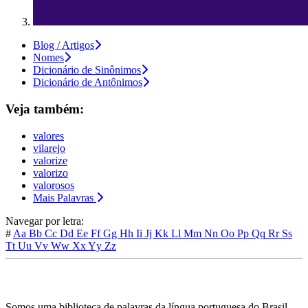
Blog / Artigos
Nomes
Dicionário de Sinônimos
Dicionário de Antônimos
Veja também:
valores
vilarejo
valorize
valorizo
valorosos
Mais Palavras
Navegar por letra:
#
Aa
Bb
Cc
Dd
Ee
Ff
Gg
Hh
Ii
Jj
Kk
Ll
Mm
Nn
Oo
Pp
Qq
Rr
Ss
Tt
Uu
Vv
Ww
Xx
Yy
Zz
Somos uma biblioteca de palavras da língua portuguesa do Brasil