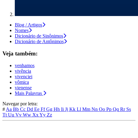
Blog / Artigos
Nomes
Dicionário de Sinônimos
Dicionário de Antônimos
Veja também:
venhamos
vivência
vivenciei
vômica
vienense
Mais Palavras
Navegar por letra:
#
Aa
Bb
Cc
Dd
Ee
Ff
Gg
Hh
Ii
Jj
Kk
Ll
Mm
Nn
Oo
Pp
Qq
Rr
Ss
Tt
Uu
Vv
Ww
Xx
Yy
Zz