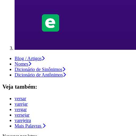
Blog / Artigos
Nomes
Dicionário de Sinônimos
Dicionário de Antônimos
Veja também:
versar
varejar
vergar
versejar
varejeira
Mais Palavras