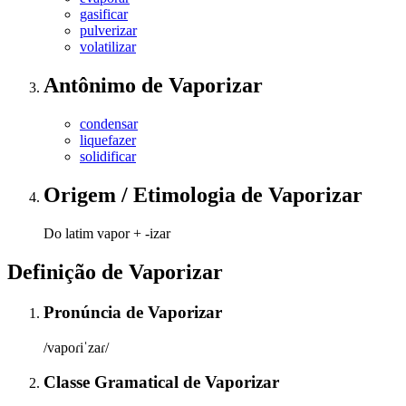
gasificar
pulverizar
volatilizar
Antônimo
de
Vaporizar
condensar
liquefazer
solidificar
Origem / Etimologia
de
Vaporizar
Do latim vapor + -izar
Definição de
Vaporizar
Pronúncia
de
Vaporizar
/vapoɾiˈzaɾ/
Classe Gramatical
de
Vaporizar