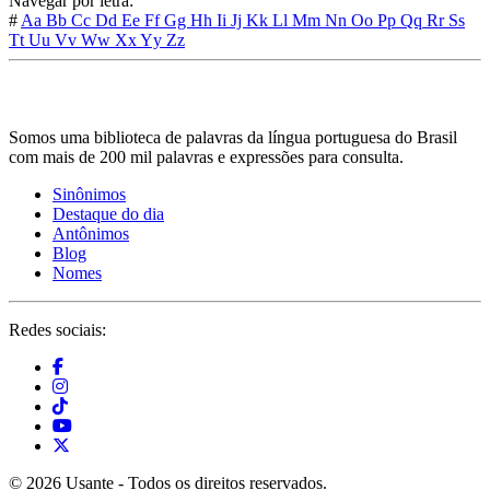
Navegar por letra:
#
Aa
Bb
Cc
Dd
Ee
Ff
Gg
Hh
Ii
Jj
Kk
Ll
Mm
Nn
Oo
Pp
Qq
Rr
Ss
Tt
Uu
Vv
Ww
Xx
Yy
Zz
Somos uma biblioteca de palavras da língua portuguesa do Brasil
com mais de 200 mil palavras e expressões para consulta.
Sinônimos
Destaque do dia
Antônimos
Blog
Nomes
Redes sociais:
© 2026 Usante - Todos os direitos reservados.