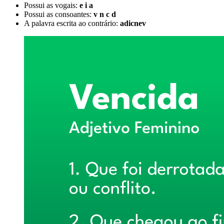
Possui as vogais:
e i a
Possui as consoantes:
v n c d
A palavra escrita ao contrário:
adicnev