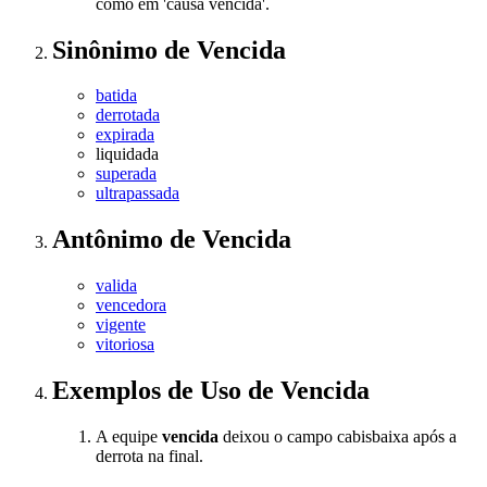
como em 'causa vencida'.
Sinônimo
de
Vencida
batida
derrotada
expirada
liquidada
superada
ultrapassada
Antônimo
de
Vencida
valida
vencedora
vigente
vitoriosa
Exemplos de Uso
de Vencida
A equipe
vencida
deixou o campo cabisbaixa após a
derrota na final.