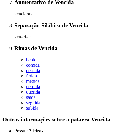
Aumentativo
de
Vencida
vencidona
Separação Silábica
de
Vencida
ven-ci-da
Rimas
de
Vencida
bebida
comida
descida
ferida
medida
perdida
querida
saída
seguida
subida
Outras informações sobre
a palavra
Vencida
Possui:
7 letras