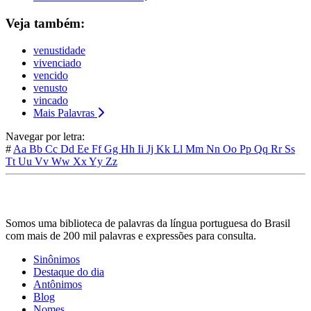
Veja também:
venustidade
vivenciado
vencido
venusto
vincado
Mais Palavras
Navegar por letra:
#
Aa
Bb
Cc
Dd
Ee
Ff
Gg
Hh
Ii
Jj
Kk
Ll
Mm
Nn
Oo
Pp
Qq
Rr
Ss
Tt
Uu
Vv
Ww
Xx
Yy
Zz
Somos uma biblioteca de palavras da língua portuguesa do Brasil
com mais de 200 mil palavras e expressões para consulta.
Sinônimos
Destaque do dia
Antônimos
Blog
Nomes