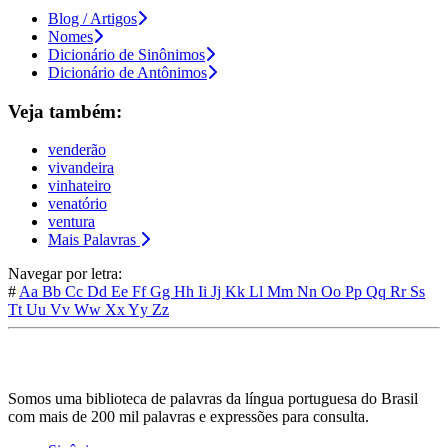
Blog / Artigos
Nomes
Dicionário de Sinônimos
Dicionário de Antônimos
Veja também:
venderão
vivandeira
vinhateiro
venatório
ventura
Mais Palavras
Navegar por letra:
#
Aa
Bb
Cc
Dd
Ee
Ff
Gg
Hh
Ii
Jj
Kk
Ll
Mm
Nn
Oo
Pp
Qq
Rr
Ss
Tt
Uu
Vv
Ww
Xx
Yy
Zz
Somos uma biblioteca de palavras da língua portuguesa do Brasil
com mais de 200 mil palavras e expressões para consulta.