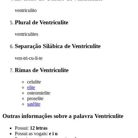
ventriculito
Plural
de
Ventriculite
ventriculites
Separação Silábica
de
Ventriculite
ven-tri-cu-li-te
Rimas
de
Ventriculite
celulite
elite
osteomielite
proselite
satélite
Outras informações sobre
a palavra
Ventriculite
Possui:
12 letras
Possui as vogais:
e i u