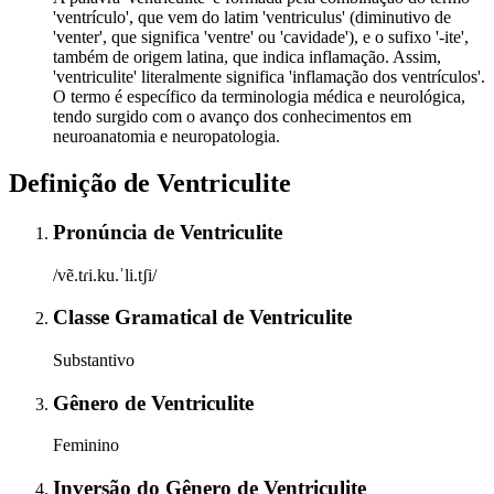
'ventrículo', que vem do latim 'ventriculus' (diminutivo de
'venter', que significa 'ventre' ou 'cavidade'), e o sufixo '-ite',
também de origem latina, que indica inflamação. Assim,
'ventriculite' literalmente significa 'inflamação dos ventrículos'.
O termo é específico da terminologia médica e neurológica,
tendo surgido com o avanço dos conhecimentos em
neuroanatomia e neuropatologia.
Definição de
Ventriculite
Pronúncia
de
Ventriculite
/vẽ.tɾi.ku.ˈli.tʃi/
Classe Gramatical
de
Ventriculite
Substantivo
Gênero
de
Ventriculite
Feminino
Inversão do Gênero
de
Ventriculite