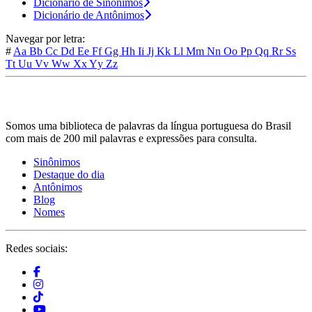
Dicionário de Sinônimos
Dicionário de Antônimos
Navegar por letra:
#
Aa
Bb
Cc
Dd
Ee
Ff
Gg
Hh
Ii
Jj
Kk
Ll
Mm
Nn
Oo
Pp
Qq
Rr
Ss
Tt
Uu
Vv
Ww
Xx
Yy
Zz
Somos uma biblioteca de palavras da língua portuguesa do Brasil
com mais de 200 mil palavras e expressões para consulta.
Sinônimos
Destaque do dia
Antônimos
Blog
Nomes
Redes sociais: