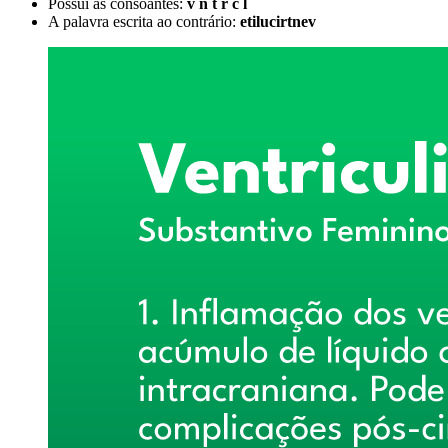
Possui as consoantes:
v n t r c l
A palavra escrita ao contrário:
etilucirtnev