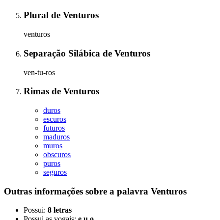
Plural
de
Venturos
venturos
Separação Silábica
de
Venturos
ven-tu-ros
Rimas
de
Venturos
duros
escuros
futuros
maduros
muros
obscuros
puros
seguros
Outras informações sobre
a palavra
Venturos
Possui:
8 letras
Possui as vogais:
e u o