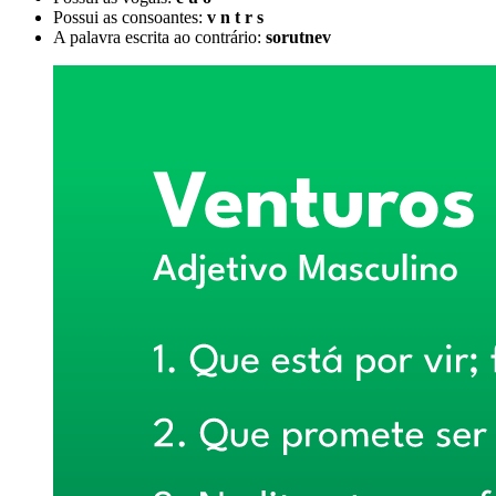
Possui as consoantes:
v n t r s
A palavra escrita ao contrário:
sorutnev