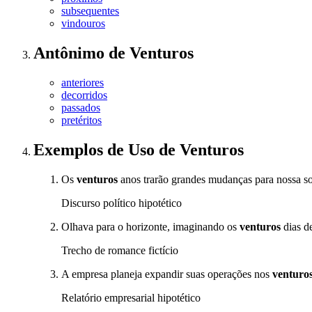
subsequentes
vindouros
Antônimo
de
Venturos
anteriores
decorridos
passados
pretéritos
Exemplos de Uso
de Venturos
Os
venturos
anos trarão grandes mudanças para nossa s
Discurso político hipotético
Olhava para o horizonte, imaginando os
venturos
dias d
Trecho de romance fictício
A empresa planeja expandir suas operações nos
venturo
Relatório empresarial hipotético