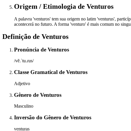
Origem / Etimologia
de
Venturos
A palavra 'venturos' tem sua origem no latim 'venturus', particí
acontecerá no futuro. A forma 'venturo' é mais comum no singula
Definição de
Venturos
Pronúncia
de
Venturos
/vẽ.ˈtu.ɾus/
Classe Gramatical
de
Venturos
Adjetivo
Gênero
de
Venturos
Masculino
Inversão do Gênero
de
Venturos
venturas