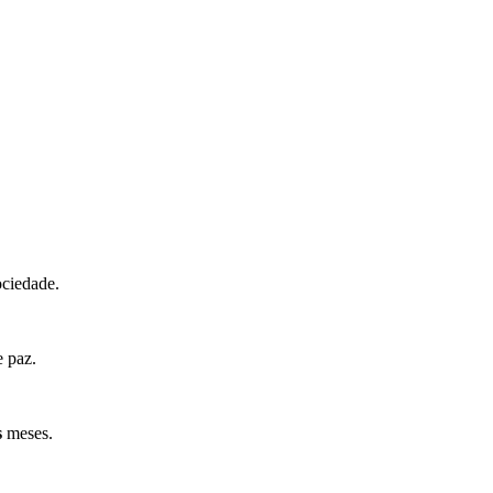
ociedade.
e paz.
s
meses.