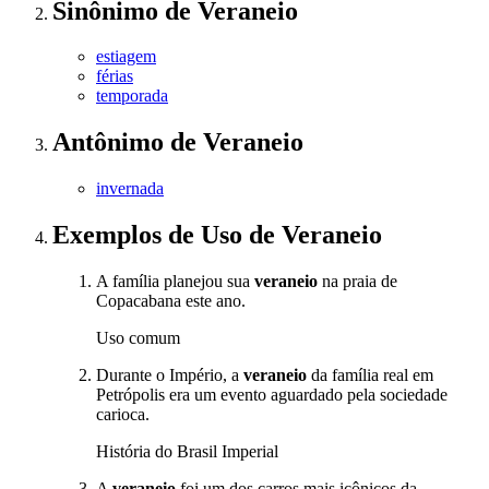
Sinônimo
de
Veraneio
estiagem
férias
temporada
Antônimo
de
Veraneio
invernada
Exemplos de Uso
de Veraneio
A família planejou sua
veraneio
na praia de
Copacabana este ano.
Uso comum
Durante o Império, a
veraneio
da família real em
Petrópolis era um evento aguardado pela sociedade
carioca.
História do Brasil Imperial
A
veraneio
foi um dos carros mais icônicos da