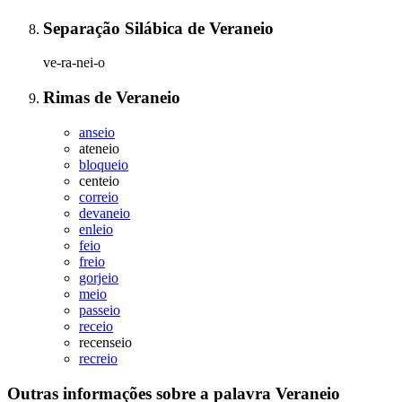
Separação Silábica
de
Veraneio
ve-ra-nei-o
Rimas
de
Veraneio
anseio
ateneio
bloqueio
centeio
correio
devaneio
enleio
feio
freio
gorjeio
meio
passeio
receio
recenseio
recreio
Outras informações sobre
a palavra
Veraneio