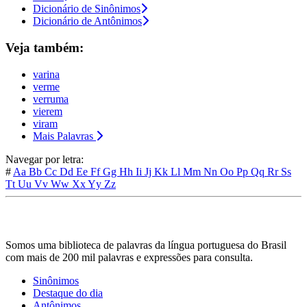
Dicionário de Sinônimos
Dicionário de Antônimos
Veja também:
varina
verme
verruma
vierem
viram
Mais Palavras
Navegar por letra:
#
Aa
Bb
Cc
Dd
Ee
Ff
Gg
Hh
Ii
Jj
Kk
Ll
Mm
Nn
Oo
Pp
Qq
Rr
Ss
Tt
Uu
Vv
Ww
Xx
Yy
Zz
Somos uma biblioteca de palavras da língua portuguesa do Brasil
com mais de 200 mil palavras e expressões para consulta.
Sinônimos
Destaque do dia
Antônimos