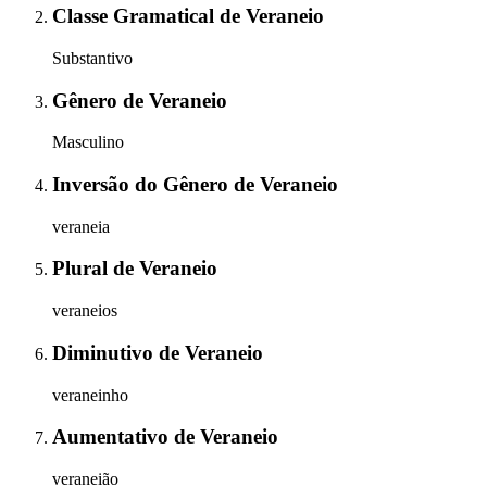
Classe Gramatical
de
Veraneio
Substantivo
Gênero
de
Veraneio
Masculino
Inversão do Gênero
de
Veraneio
veraneia
Plural
de
Veraneio
veraneios
Diminutivo
de
Veraneio
veraneinho
Aumentativo
de
Veraneio
veraneião