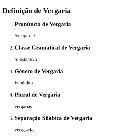
Definição de
Vergaria
Pronúncia
de
Vergaria
/veʁɡaˈɾia/
Classe Gramatical
de
Vergaria
Substantivo
Gênero
de
Vergaria
Feminino
Plural
de
Vergaria
vergarias
Separação Silábica
de
Vergaria
ver-ga-ri-a