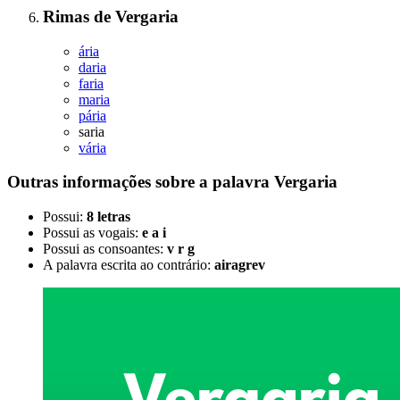
Rimas
de
Vergaria
ária
daria
faria
maria
pária
saria
vária
Outras informações sobre
a palavra
Vergaria
Possui:
8 letras
Possui as vogais:
e a i
Possui as consoantes:
v r g
A palavra escrita ao contrário:
airagrev