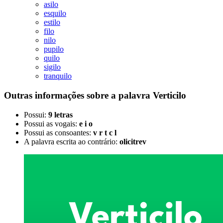
asilo
esquilo
estilo
filo
nilo
pupilo
quilo
sigilo
tranquilo
Outras informações sobre
a palavra
Verticilo
Possui:
9 letras
Possui as vogais:
e i o
Possui as consoantes:
v r t c l
A palavra escrita ao contrário:
olicitrev