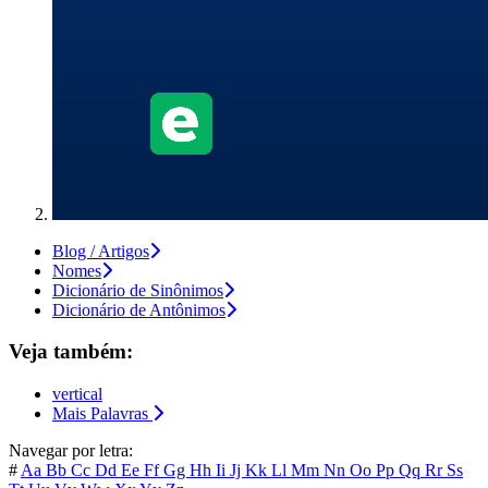
Blog / Artigos
Nomes
Dicionário de Sinônimos
Dicionário de Antônimos
Veja também:
vertical
Mais Palavras
Navegar por letra:
#
Aa
Bb
Cc
Dd
Ee
Ff
Gg
Hh
Ii
Jj
Kk
Ll
Mm
Nn
Oo
Pp
Qq
Rr
Ss