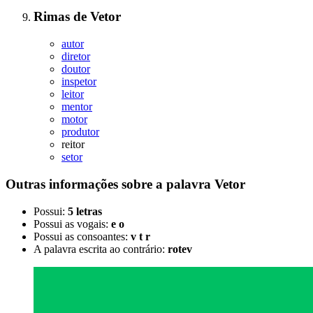
Rimas
de
Vetor
autor
diretor
doutor
inspetor
leitor
mentor
motor
produtor
reitor
setor
Outras informações sobre
a palavra
Vetor
Possui:
5 letras
Possui as vogais:
e o
Possui as consoantes:
v t r
A palavra escrita ao contrário:
rotev