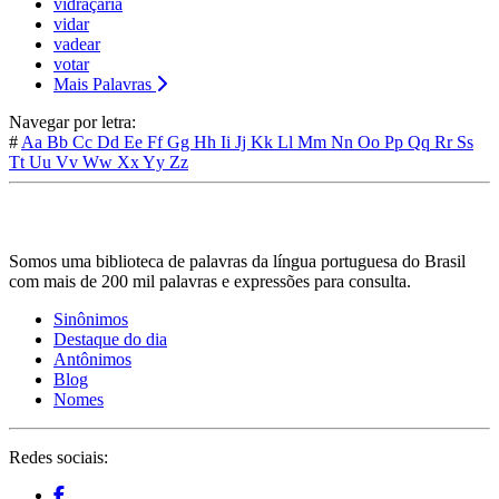
vidraçaria
vidar
vadear
votar
Mais Palavras
Navegar por letra:
#
Aa
Bb
Cc
Dd
Ee
Ff
Gg
Hh
Ii
Jj
Kk
Ll
Mm
Nn
Oo
Pp
Qq
Rr
Ss
Tt
Uu
Vv
Ww
Xx
Yy
Zz
Somos uma biblioteca de palavras da língua portuguesa do Brasil
com mais de 200 mil palavras e expressões para consulta.
Sinônimos
Destaque do dia
Antônimos
Blog
Nomes
Redes sociais: