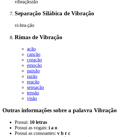
vibraçãozão
Separação Silábica
de
Vibração
vi-bra-ção
Rimas
de
Vibração
ação
canção
coração
emoção
paixão
razão
reação
sensação
tensão
visão
Outras informações sobre
a palavra
Vibração
Possui:
10 letras
Possui as vogais:
i a o
Possui as consoantes:
v b r c