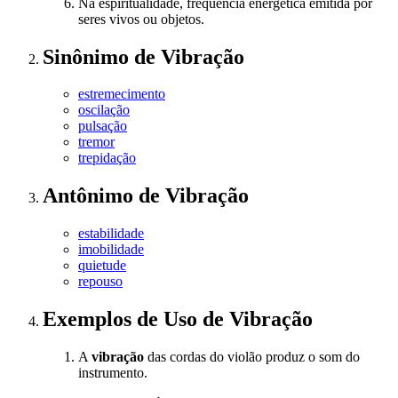
Na espiritualidade, frequência energética emitida por
seres vivos ou objetos.
Sinônimo
de
Vibração
estremecimento
oscilação
pulsação
tremor
trepidação
Antônimo
de
Vibração
estabilidade
imobilidade
quietude
repouso
Exemplos de Uso
de Vibração
A
vibração
das cordas do violão produz o som do
instrumento.