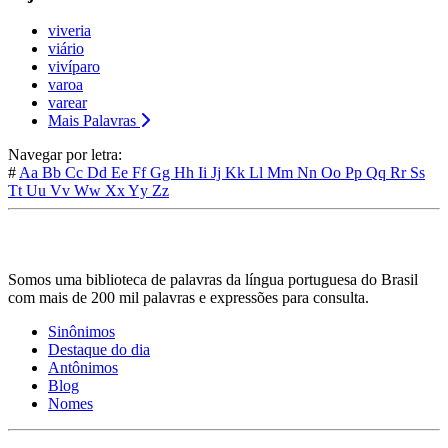
viveria
viário
vivíparo
varoa
varear
Mais Palavras
Navegar por letra:
#
Aa
Bb
Cc
Dd
Ee
Ff
Gg
Hh
Ii
Jj
Kk
Ll
Mm
Nn
Oo
Pp
Qq
Rr
Ss
Tt
Uu
Vv
Ww
Xx
Yy
Zz
Somos uma biblioteca de palavras da língua portuguesa do Brasil
com mais de 200 mil palavras e expressões para consulta.
Sinônimos
Destaque do dia
Antônimos
Blog
Nomes