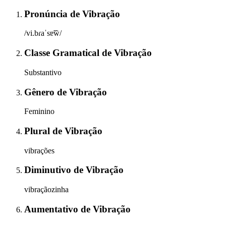
Pronúncia
de
Vibração
/vi.bɾaˈsɐ̃w̃/
Classe Gramatical
de
Vibração
Substantivo
Gênero
de
Vibração
Feminino
Plural
de
Vibração
vibrações
Diminutivo
de
Vibração
vibraçãozinha
Aumentativo
de
Vibração