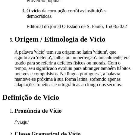
Provérbio popular
O
vício
da corrupção corrói as instituições
democráticas.
Editorial do jornal O Estado de S. Paulo, 15/03/2022
Origem / Etimologia
de
Vício
A palavra 'vício' tem sua origem no latim 'vitium', que
significava 'defeito', 'falha' ou 'imperfeição'. Inicialmente, era
usado para se referir a defeitos físicos ou morais. Com o
tempo, seu significado evoluiu para abranger também hábitos
nocivos e compulsivos. Na língua portuguesa, a palavra
manteve-se próxima à sua forma latina, sofrendo apenas
adaptações fonéticas e ortográficas ao longo dos séculos.
Definição de
Vício
Pronúncia
de
Vício
/ˈvi.sju/
Classe Gramatical
de
Vício