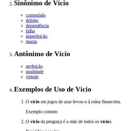
Sinônimo
de
Vício
compulsão
defeito
dependência
falha
imperfeição
mania
Antônimo
de
Vício
perfeição
qualidade
virtude
Exemplos de Uso
de Vício
O
vício
em jogos de azar levou-o à ruína financeira.
Exemplo comum
O
vício
da preguiça é a mãe de todos os
vício
s.