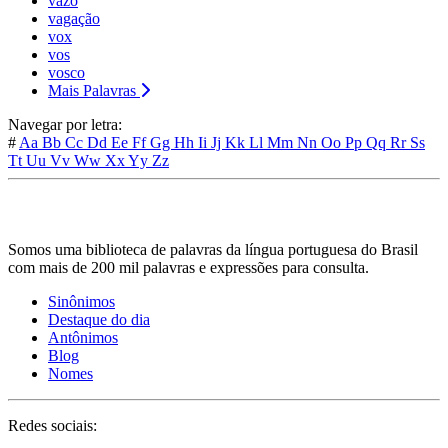
vazo
vagação
vox
vos
vosco
Mais Palavras
Navegar por letra:
#
Aa
Bb
Cc
Dd
Ee
Ff
Gg
Hh
Ii
Jj
Kk
Ll
Mm
Nn
Oo
Pp
Qq
Rr
Ss
Tt
Uu
Vv
Ww
Xx
Yy
Zz
Somos uma biblioteca de palavras da língua portuguesa do Brasil
com mais de 200 mil palavras e expressões para consulta.
Sinônimos
Destaque do dia
Antônimos
Blog
Nomes
Redes sociais: