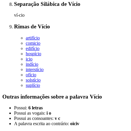
Separação Silábica
de
Vício
ví-cio
Rimas
de
Vício
artifício
comicio
edifício
hospício
icio
indício
interstício
ofício
solstício
suplício
Outras informações sobre
a palavra
Vício
Possui:
6 letras
Possui as vogais:
i o
Possui as consoantes:
v c
A palavra escrita ao contrário:
oiciv