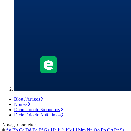
Blog / Artigos
Nomes
Dicionário de Sinônimos
Dicionário de Antônimos
Navegar por letra:
#
Aa
Bb
Cc
Dd
Ee
Ff
Gg
Hh
Ii
Jj
Kk
Ll
Mm
Nn
Oo
Pp
Qq
Rr
Ss