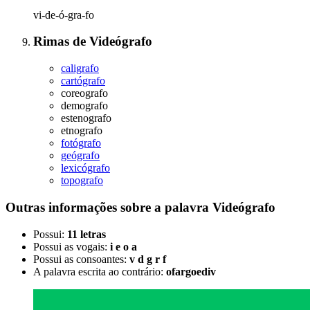
vi-de-ó-gra-fo
Rimas
de
Videógrafo
caligrafo
cartógrafo
coreografo
demografo
estenografo
etnografo
fotógrafo
geógrafo
lexicógrafo
topografo
Outras informações sobre
a palavra
Videógrafo
Possui:
11 letras
Possui as vogais:
i e o a
Possui as consoantes:
v d g r f
A palavra escrita ao contrário:
ofargoediv