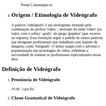
Portal Comunique-se
Origem / Etimologia
de
Videógrafo
A palavra 'videógrafo' é um neologismo formado pela
combinação do prefixo 'vídeo-', derivado do latim 'video' (eu
vejo), com o sufixo '-grafo', do grego 'graphos' (que escreve
ou registra). Essa formação segue o padrão de outras palavras
que designam profissionais que trabalham com registro de
imagens, como 'fotógrafo'. O termo surgiu com o advento e
popularização das tecnologias de vídeo, refletindo a
necessidade de nomear os profissionais especializados nessa
área.
Definição de
Videógrafo
Pronúncia
de
Videógrafo
/vi.de.ˈɔ.ɡɾa.fu/
Classe Gramatical
de
Videógrafo