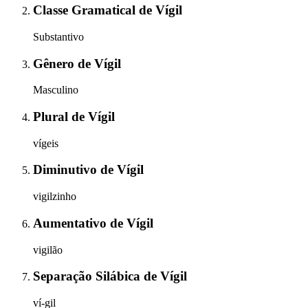
Classe Gramatical
de
Vígil
Substantivo
Gênero
de
Vígil
Masculino
Plural
de
Vígil
vígeis
Diminutivo
de
Vígil
vigilzinho
Aumentativo
de
Vígil
vigilão
Separação Silábica
de
Vígil
ví-gil