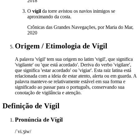
2018
O
vígil
da torre avistou os navios inimigos se
aproximando da costa.
Crônicas das Grandes Navegações, por Maria do Mar,
2020
Origem / Etimologia
de
Vígil
A palavra 'vígil' tem sua origem no latim 'vigil', que significa
'vigilante' ou 'que está acordado'. Deriva do verbo 'vigilare',
que significa 'estar acordado' ou 'vigiar'. Esta raiz latina está
relacionada com a ideia de estar atento, alerta ou em guarda. A
palavra manteve-se relativamente estável em sua forma e
significado ao passar para o português, conservando sua
conotação de vigilância e atenção.
Definição de
Vígil
Pronúncia
de
Vígil
/ˈvi.ʒiw/