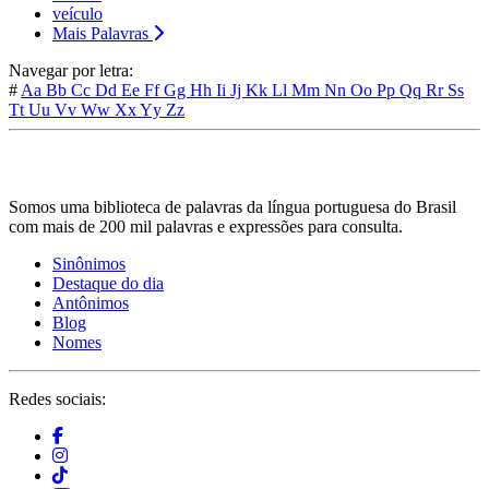
veículo
Mais Palavras
Navegar por letra:
#
Aa
Bb
Cc
Dd
Ee
Ff
Gg
Hh
Ii
Jj
Kk
Ll
Mm
Nn
Oo
Pp
Qq
Rr
Ss
Tt
Uu
Vv
Ww
Xx
Yy
Zz
Somos uma biblioteca de palavras da língua portuguesa do Brasil
com mais de 200 mil palavras e expressões para consulta.
Sinônimos
Destaque do dia
Antônimos
Blog
Nomes
Redes sociais: