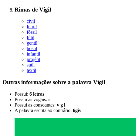
Rimas
de
Vígil
civil
febril
fóssil
fútil
gentil
hostil
infantil
projétil
sutil
textil
Outras informações sobre
a palavra
Vígil
Possui:
6 letras
Possui as vogais:
i
Possui as consoantes:
v g l
A palavra escrita ao contrário:
ligiv