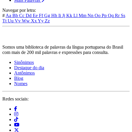
Mais Palavras
Navegar por letra:
#
Aa
Bb
Cc
Dd
Ee
Ff
Gg
Hh
Ii
Jj
Kk
Ll
Mm
Nn
Oo
Pp
Qq
Rr
Ss
Tt
Uu
Vv
Ww
Xx
Yy
Zz
Somos uma biblioteca de palavras da língua portuguesa do Brasil
com mais de 200 mil palavras e expressões para consulta.
Sinônimos
Destaque do dia
Antônimos
Blog
Nomes
Redes sociais: