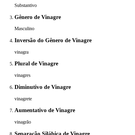
Substantivo
Gênero
de
Vinagre
Masculino
Inversão do Gênero
de
Vinagre
vinagra
Plural
de
Vinagre
vinagres
Diminutivo
de
Vinagre
vinagrete
Aumentativo
de
Vinagre
vinagrão
Separação Silábica
de
Vinagre