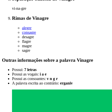
vi-na-gre
Rimas
de
Vinagre
alegre
consagre
desagre
flagre
magre
sagre
Outras informações sobre
a palavra
Vinagre
Possui:
7 letras
Possui as vogais:
i a e
Possui as consoantes:
v n g r
A palavra escrita ao contrário:
erganiv