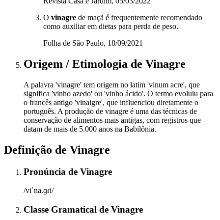
Revista Casa e Jardim, 05/03/2022
O
vinagre
de maçã é frequentemente recomendado
como auxiliar em dietas para perda de peso.
Folha de São Paulo, 18/09/2021
Origem / Etimologia
de
Vinagre
A palavra 'vinagre' tem origem no latim 'vinum acre', que
significa 'vinho azedo' ou 'vinho ácido'. O termo evoluiu para
o francês antigo 'vinaigre', que influenciou diretamente o
português. A produção de vinagre é uma das técnicas de
conservação de alimentos mais antigas, com registros que
datam de mais de 5.000 anos na Babilônia.
Definição de
Vinagre
Pronúncia
de
Vinagre
/viˈna.ɡɾi/
Classe Gramatical
de
Vinagre