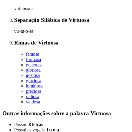
virtuosona
Separação Silábica
de
Virtuosa
vir-tu-o-sa
Rimas
de
Virtuosa
famosa
formosa
generosa
gloriosa
gostosa
graciosa
luminosa
preciosa
radiosa
vaidosa
Outras informações sobre
a palavra
Virtuosa
Possui:
8 letras
Possui as vogais:
i u o a