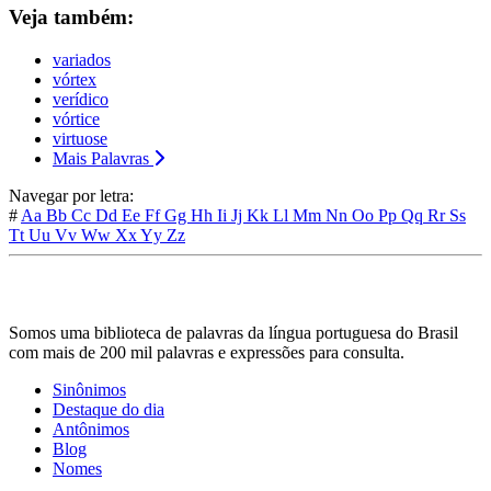
Veja também:
variados
vórtex
verídico
vórtice
virtuose
Mais Palavras
Navegar por letra:
#
Aa
Bb
Cc
Dd
Ee
Ff
Gg
Hh
Ii
Jj
Kk
Ll
Mm
Nn
Oo
Pp
Qq
Rr
Ss
Tt
Uu
Vv
Ww
Xx
Yy
Zz
Somos uma biblioteca de palavras da língua portuguesa do Brasil
com mais de 200 mil palavras e expressões para consulta.
Sinônimos
Destaque do dia
Antônimos
Blog
Nomes