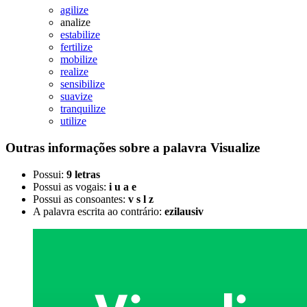
agilize
analize
estabilize
fertilize
mobilize
realize
sensibilize
suavize
tranquilize
utilize
Outras informações sobre
a palavra
Visualize
Possui:
9 letras
Possui as vogais:
i u a e
Possui as consoantes:
v s l z
A palavra escrita ao contrário:
ezilausiv