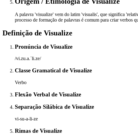
Origem / Etimologia
de
Visualize
A palavra 'visualize' vem do latim 'visualis', que significa 'rela
processo de formação de palavras é comum para criar verbos que 
Definição de
Visualize
Pronúncia
de
Visualize
/vi.zu.a.ˈli.ze/
Classe Gramatical
de
Visualize
Verbo
Flexão Verbal
de
Visualize
Separação Silábica
de
Visualize
vi-su-a-li-ze
Rimas
de
Visualize