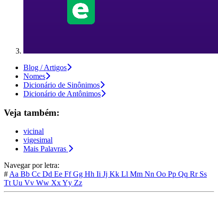
Blog / Artigos
Nomes
Dicionário de Sinônimos
Dicionário de Antônimos
Veja também:
vicinal
vigesimal
Mais Palavras
Navegar por letra:
#
Aa
Bb
Cc
Dd
Ee
Ff
Gg
Hh
Ii
Jj
Kk
Ll
Mm
Nn
Oo
Pp
Qq
Rr
Ss
Tt
Uu
Vv
Ww
Xx
Yy
Zz