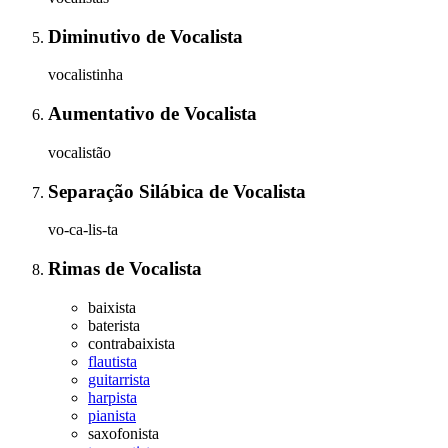
Diminutivo
de
Vocalista
vocalistinha
Aumentativo
de
Vocalista
vocalistão
Separação Silábica
de
Vocalista
vo-ca-lis-ta
Rimas
de
Vocalista
baixista
baterista
contrabaixista
flautista
guitarrista
harpista
pianista
saxofonista