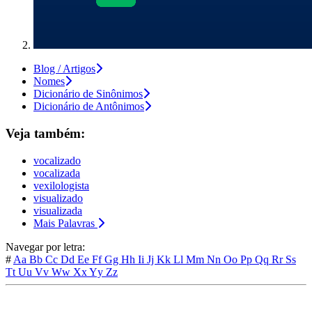
Blog / Artigos
Nomes
Dicionário de Sinônimos
Dicionário de Antônimos
Veja também:
vocalizado
vocalizada
vexilologista
visualizado
visualizada
Mais Palavras
Navegar por letra:
#
Aa
Bb
Cc
Dd
Ee
Ff
Gg
Hh
Ii
Jj
Kk
Ll
Mm
Nn
Oo
Pp
Qq
Rr
Ss
Tt
Uu
Vv
Ww
Xx
Yy
Zz