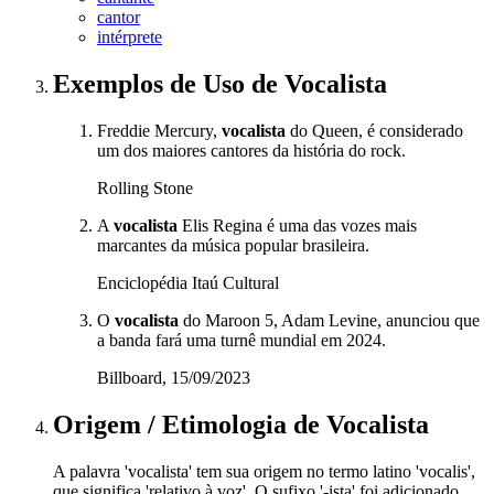
cantor
intérprete
Exemplos de Uso
de Vocalista
Freddie Mercury,
vocalista
do Queen, é considerado
um dos maiores cantores da história do rock.
Rolling Stone
A
vocalista
Elis Regina é uma das vozes mais
marcantes da música popular brasileira.
Enciclopédia Itaú Cultural
O
vocalista
do Maroon 5, Adam Levine, anunciou que
a banda fará uma turnê mundial em 2024.
Billboard, 15/09/2023
Origem / Etimologia
de
Vocalista
A palavra 'vocalista' tem sua origem no termo latino 'vocalis',
que significa 'relativo à voz'. O sufixo '-ista' foi adicionado