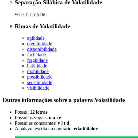
Separação Silábica
de
Volatilidade
vo-la-ti-li-da-de
Rimas
de
Volatilidade
agilidade
credibilidade
disponibilidade
facilidade
fragilidade
habilidade
mobilidade
possibilidade
sensibilidade
visibilidade
Outras informações sobre
a palavra
Volatilidade
Possui:
12 letras
Possui as vogais:
o a i e
Possui as consoantes:
v l t d
A palavra escrita ao contrário:
edadilitalov