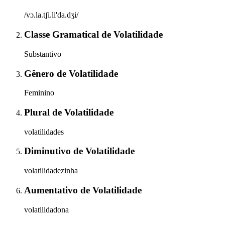
/vɔ.la.tʃi.li'da.dʒi/
Classe Gramatical
de
Volatilidade
Substantivo
Gênero
de
Volatilidade
Feminino
Plural
de
Volatilidade
volatilidades
Diminutivo
de
Volatilidade
volatilidadezinha
Aumentativo
de
Volatilidade
volatilidadona