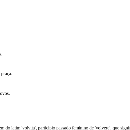
s.
 praça.
novos.
m do latim 'volvita', particípio passado feminino de 'volvere', que signifi