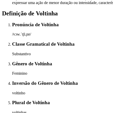
expressar uma ação de menor duração ou intensidade, caracterís
Definição de
Voltinha
Pronúncia
de
Voltinha
/vɔw.ˈtʃi.ɲɐ/
Classe Gramatical
de
Voltinha
Substantivo
Gênero
de
Voltinha
Feminino
Inversão do Gênero
de
Voltinha
voltinho
Plural
de
Voltinha
voltinhas