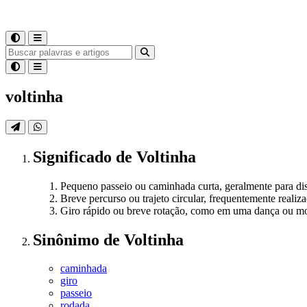
voltinha
Significado
de
Voltinha
Pequeno passeio ou caminhada curta, geralmente para dis
Breve percurso ou trajeto circular, frequentemente realiz
Giro rápido ou breve rotação, como em uma dança ou mo
Sinônimo
de
Voltinha
caminhada
giro
passeio
rodada