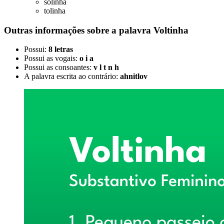
solinha
tolinha
Outras informações sobre
a palavra
Voltinha
Possui:
8 letras
Possui as vogais:
o i a
Possui as consoantes:
v l t n h
A palavra escrita ao contrário:
ahnitlov