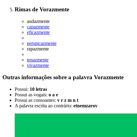
Rimas
de
Vorazmente
audazmente
capazmente
eficazmente
perspicazmente
rapazmente
tenazmente
vivazmente
Outras informações sobre
a palavra
Vorazmente
Possui:
10 letras
Possui as vogais:
o a e
Possui as consoantes:
v r z m n t
A palavra escrita ao contrário:
etnemzarov