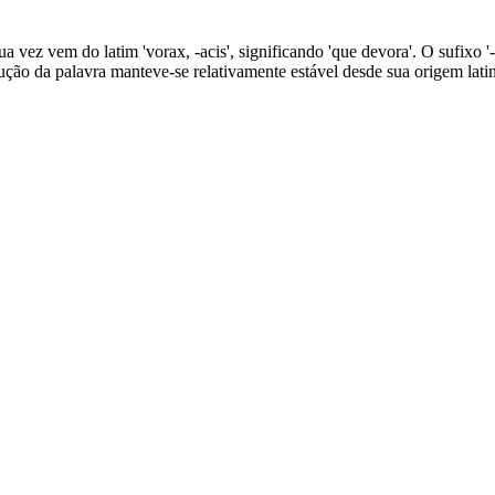
sua vez vem do latim 'vorax, -acis', significando 'que devora'. O sufixo
lução da palavra manteve-se relativamente estável desde sua origem lati