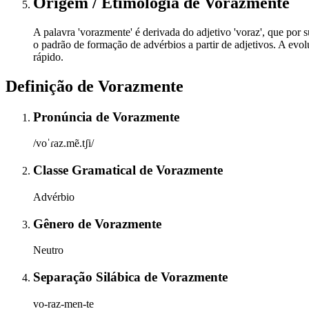
Origem / Etimologia
de
Vorazmente
A palavra 'vorazmente' é derivada do adjetivo 'voraz', que por 
o padrão de formação de advérbios a partir de adjetivos. A evo
rápido.
Definição de
Vorazmente
Pronúncia
de
Vorazmente
/voˈɾaz.mẽ.tʃi/
Classe Gramatical
de
Vorazmente
Advérbio
Gênero
de
Vorazmente
Neutro
Separação Silábica
de
Vorazmente
vo-raz-men-te