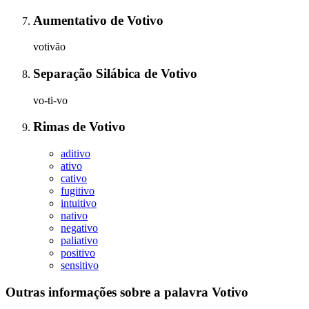
Aumentativo
de
Votivo
votivão
Separação Silábica
de
Votivo
vo-ti-vo
Rimas
de
Votivo
aditivo
ativo
cativo
fugitivo
intuitivo
nativo
negativo
paliativo
positivo
sensitivo
Outras informações sobre
a palavra
Votivo