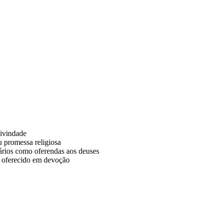
divindade
 promessa religiosa
uários como oferendas aos deuses
u oferecido em devoção